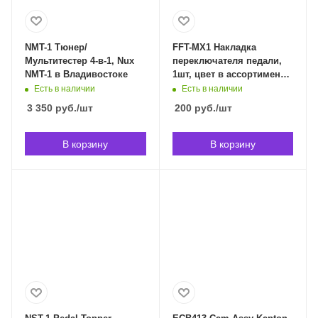
NMT-1 Тюнер/
FFT-MX1 Накладка
Мультитестер 4-в-1, Nux
переключателя педали,
NMT-1 в Владивостоке
1шт, цвет в ассортименте.
Flamma FFT-MX10 в
Есть в наличии
Есть в наличии
Владивостоке
3 350
руб.
/шт
200
руб.
/шт
В корзину
В корзину