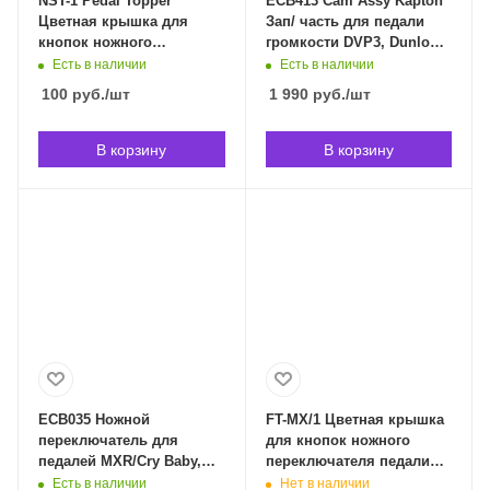
NST-1 Pedal Topper
ECB413 Cam Assy Kapton
Цветная крышка для
Зап/ часть для педали
кнопок ножного
громкости DVP3, Dunlop
переключателя педали
ECB413 в Владивостоке
Есть в наличии
Есть в наличии
эффектов, 1 шт, Nux
100
руб.
/шт
1 990
руб.
/шт
Cherub NST-1 в
Владивостоке
В корзину
В корзину
ECB035 Ножной
FT-MX/1 Цветная крышка
переключатель для
для кнопок ножного
педалей MXR/Cry Baby,
переключателя педали
Dunlop ECB035 в
эффектов в ассортименте
Есть в наличии
Нет в наличии