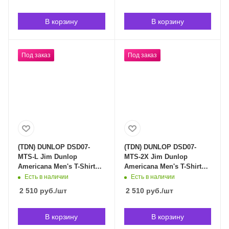
доставки индивидуален)
доставки индивидуален)
В корзину
В корзину
Под заказ
Под заказ
(TDN) DUNLOP DSD07-
(TDN) DUNLOP DSD07-
MTS-L Jim Dunlop
MTS-2X Jim Dunlop
Americana Men's T-Shirt
Americana Men's T-Shirt
Large футболка в
2X футболка в
Есть в наличии
Есть в наличии
Владивостоке (срок
Владивостоке (срок
2 510
руб.
/шт
2 510
руб.
/шт
доставки индивидуален)
доставки индивидуален)
В корзину
В корзину