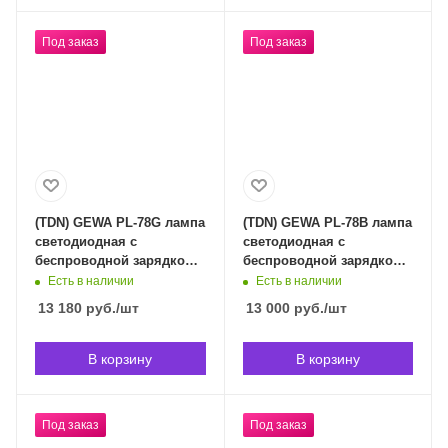
Под заказ
Под заказ
(TDN) GEWA PL-78G лампа
(TDN) GEWA PL-78B лампа
светодиодная с
светодиодная с
беспроводной зарядкой
беспроводной зарядкой
для мобильных
для мобильных
Есть в наличии
Есть в наличии
телефонов в
телефонов в
13 180
руб.
/шт
13 000
руб.
/шт
Владивостоке (срок
Владивостоке (срок
доставки индивидуален)
доставки индивидуален)
В корзину
В корзину
Под заказ
Под заказ