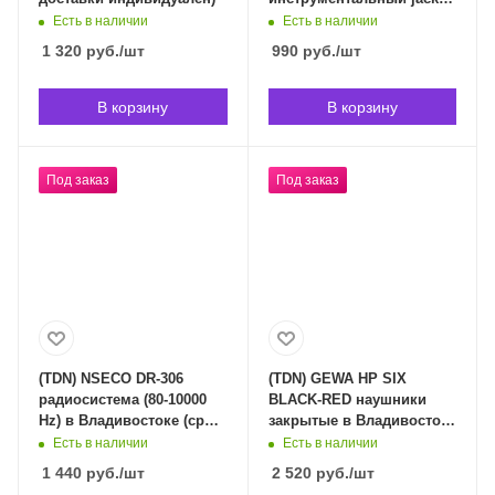
6,3 mono - jack 6,3 mono,
Есть в наличии
Есть в наличии
длина 1,5 м. в
1 320
руб.
/шт
990
руб.
/шт
Владивостоке (срок
доставки индивидуален)
В корзину
В корзину
Под заказ
Под заказ
(TDN) NSECO DR-306
(TDN) GEWA HP SIX
радиосистема (80-10000
BLACK-RED наушники
Hz) в Владивостоке (срок
закрытые в Владивостоке
доставки индивидуален)
(срок доставки
Есть в наличии
Есть в наличии
индивидуален)
1 440
руб.
/шт
2 520
руб.
/шт