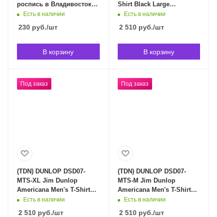
роспись в Владивостоке
Shirt Black Large
(срок доставки
футболка в Владивостоке
Есть в наличии
Есть в наличии
индивидуален)
(срок доставки
230
руб.
/шт
2 510
руб.
/шт
индивидуален)
В корзину
В корзину
Под заказ
Под заказ
(TDN) DUNLOP DSD07-
(TDN) DUNLOP DSD07-
MTS-XL Jim Dunlop
MTS-M Jim Dunlop
Americana Men's T-Shirt
Americana Men's T-Shirt
Extra Large футболка в
Medium футболка в
Есть в наличии
Есть в наличии
Владивостоке (срок
Владивостоке (срок
2 510
руб.
/шт
2 510
руб.
/шт