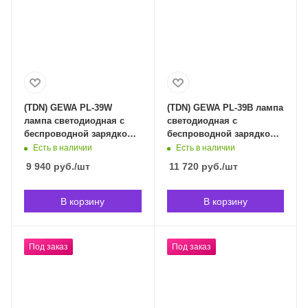
(TDN) GEWA PL-39W
(TDN) GEWA PL-39B лампа
лампа светодиодная с
светодиодная с
беспроводной зарядкой
беспроводной зарядкой
для мобильных
для мобильных
Есть в наличии
Есть в наличии
телефонов в
телефонов в
9 940
руб.
/шт
11 720
руб.
/шт
Владивостоке (срок
Владивостоке (срок
доставки индивидуален)
доставки индивидуален)
В корзину
В корзину
Под заказ
Под заказ