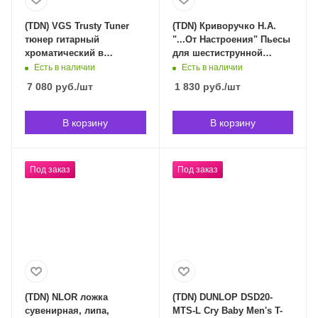
(TDN) VGS Trusty Tuner
(TDN) Криворучко Н.А.
тюнер гитарный
"...От Настроения" Пьесы
хроматический в
для шестиструнной
Владивостоке (срок
гитары в Владивостоке
Есть в наличии
Есть в наличии
доставки индивидуален)
(срок доставки
7 080
руб.
/шт
1 830
руб.
/шт
индивидуален)
В корзину
В корзину
Под заказ
Под заказ
(TDN) NLOR ложка
(TDN) DUNLOP DSD20-
сувенирная, липа,
MTS-L Cry Baby Men's T-