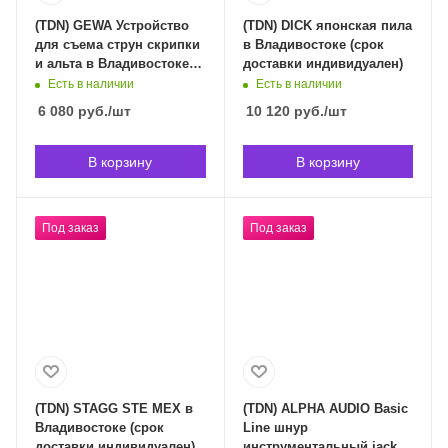
(TDN) GEWA Устройство
(TDN) DICK японская пила
для съема струн скрипки
в Владивостоке (срок
и альта в Владивостоке
доставки индивидуален)
(срок доставки
Есть в наличии
Есть в наличии
индивидуален)
6 080
руб.
/шт
10 120
руб.
/шт
В корзину
В корзину
Под заказ
Под заказ
(TDN) STAGG STE MEX в
(TDN) ALPHA AUDIO Basic
Владивостоке (срок
Line шнур
доставки индивидуален)
инструментальный jack