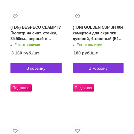
(TDN) BESPECO CLAMPTV
(TDN) GOLDEN CUP JH 004
Пюпитр на синт. стойку,
камертон для скрипки,
35-50см., черный в
духовой, 4-тоновый (E1,
Владивостоке (срок
A2, D3, G4) в
Есть в наличии
Есть в наличии
доставки индивидуален)
Владивостоке (срок
3 160
руб.
/шт
180
руб.
/шт
доставки индивидуален)
В корзину
В корзину
Под заказ
Под заказ