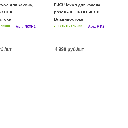
хол для кахона,
F-K3 Чехол для кахона,
КХН1 в
розовый, ОКая F-K3 в
стоке
Владивостоке
аличии
Есть в наличии
Арт.: ЛКХН1
Арт.: F-K3
б.
/шт
4 990
руб.
/шт