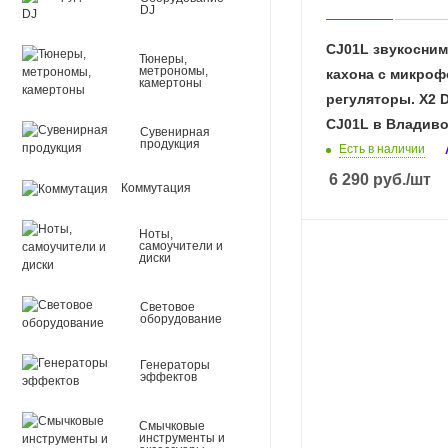
DJ
CJ01L звукосним
Тюнеры,
метрономы,
кахона с микроф
камертоны
регуляторы. X2
CJ01L в Владиво
Сувенирная
продукция
Есть в наличии
6 290
руб.
/шт
Коммутация
Ноты,
самоучители и
диски
Световое
оборудование
Генераторы
эффектов
Смычковые
инструменты и