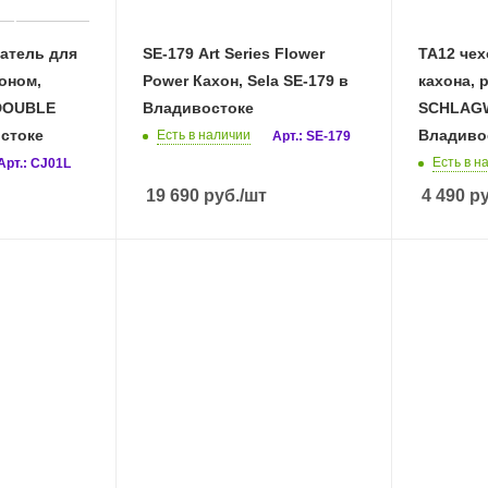
атель для
SE-179 Art Series Flower
TA12 чех
оном,
Power Кахон, Sela SE-179 в
кахона, 
 DOUBLE
Владивостоке
SCHLAGW
стоке
Владиво
Есть в наличии
Арт.: SE-179
Есть в н
Арт.: CJ01L
19 690
руб.
/шт
4 490
ру