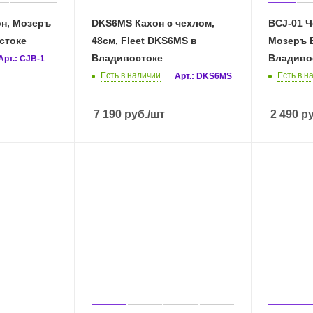
он, Мозеръ
DKS6MS Кахон с чехлом,
BCJ-01 Ч
стоке
48см, Fleet DKS6MS в
Мозеръ 
Владивостоке
Владиво
Арт.: CJB-1
Есть в наличии
Есть в н
Арт.: DKS6MS
7 190
руб.
/шт
2 490
ру