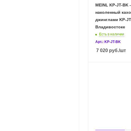
MEINL KP-JT-BK -
наколенный кахо
джинглами KP-JT
Владивостоке
Есть в наличии
Арт.: KP-JT-BK
7 020
руб.
/шт