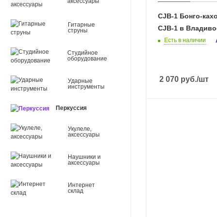
аксессуары
CJB-1 Бонго-ках
Гитарные
CJB-1 в Владиво
струны
Есть в наличии
Студийное
оборудование
2 070
руб.
/шт
Ударные
инструменты
Перкуссия
Укулеле,
аксессуары
Наушники и
аксессуары
Интернет
склад