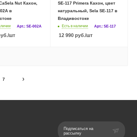
CaSela Nut Кахон,
SE-117 Primera Кахон, цвет
002A в
натуральный, Sela SE-117 в
стоке
Владивостоке
аличии
Есть в наличии
Арт.: SE-002A
Арт.: SE-117
уб.
/шт
12 990
руб.
/шт
7
Подписаться на
рассылку