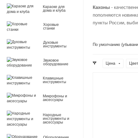
Караоке для
Кахоны
- качественн
дома и клуба
пополняются новинка
пункты России, выби
Хоровые
станки
Духовые
По умолчанию (убывани
инструменты
Звуковое
Цена
Цве
оборудование
Клавишные
инструменты
Микрофоны и
аксессуары
Народные
инструменты и
аксессуары
Оборудование