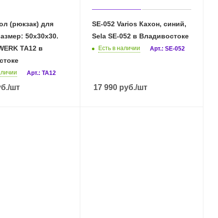
ол (рюкзак) для
SE-052 Varios Кахон, синий,
размер: 50х30х30.
Sela SE-052 в Владивостоке
ERK TA12 в
Есть в наличии
Арт.: SE-052
стоке
аличии
Арт.: TA12
б.
/шт
17 990
руб.
/шт