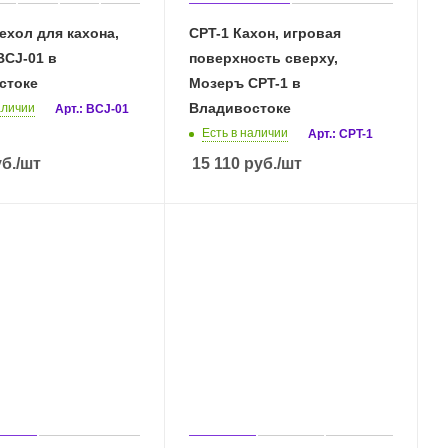
ехол для кахона,
CPT-1 Кахон, игровая
BCJ-01 в
поверхность сверху,
стоке
Мозеръ CPT-1 в
Владивостоке
аличии
Арт.: BCJ-01
Есть в наличии
Арт.: CPT-1
б.
/шт
15 110
руб.
/шт