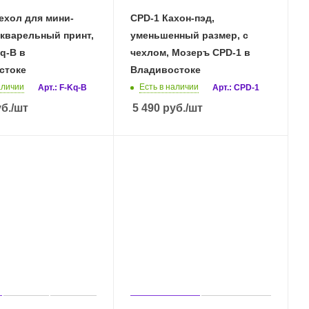
ехол для мини-
CPD-1 Кахон-пэд,
акварельный принт,
уменьшенный размер, с
q-B в
чехлом, Мозеръ CPD-1 в
стоке
Владивостоке
аличии
Есть в наличии
Арт.: F-Kq-B
Арт.: CPD-1
б.
/шт
5 490
руб.
/шт