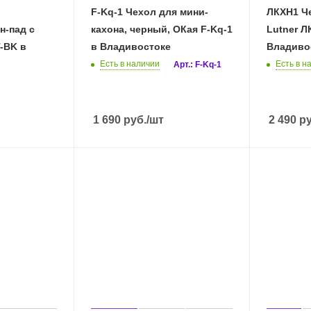
F-Kq-1 Чехол для мини-
ЛКХН1 Че
н-пад с
кахона, черный, ОКая F-Kq-1
Lutner Л
-BK в
в Владивостоке
Владиво
Есть в наличии
Есть в н
Арт.: F-Kq-1
1 690
руб.
/шт
2 490
ру