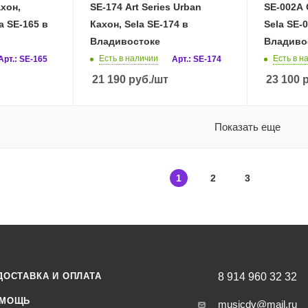
ахон,
SE-174 Art Series Urban
SE-002A 
a SE-165 в
Кахон, Sela SE-174 в
Sela SE-
Владивостоке
Владиво
Есть в наличии
Есть в н
Арт.: SE-165
Арт.: SE-174
21 190
руб.
/шт
23 100
р
Показать еще
1
2
3
ДОСТАВКА И ОПЛАТА
8 914 960 32 32
МОЩЬ
musicdv@mail.ru