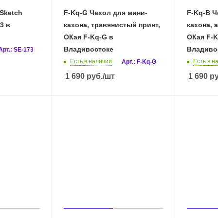
 Sketch
F-Kq-G Чехол для мини-
F-Kq-B Ч
3 в
кахона, травянистый принт,
кахона, 
ОКая F-Kq-G в
ОКая F-K
Владивостоке
Владиво
Арт.: SE-173
Есть в наличии
Есть в н
Арт.: F-Kq-G
1 690
руб.
/шт
1 690
ру