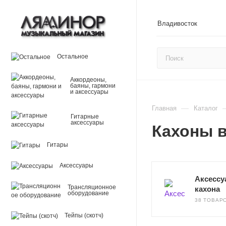
Владивосток
Остальное
Аккордеоны,
баяны, гармони
и аксессуары
—
Главная
Каталог
Гитарные
аксессуары
Кахоны 
Гитары
Аксессуары
Аксессу
Трансляционное
кахона
оборудование
38 ТОВАР
Тейпы (скотч)