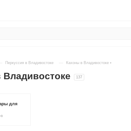
—
—
Перкуссия в Владивостоке
Кахоны в Владивостоке
в Владивостоке
137
ары для
ОВ