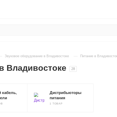
—
—
Звуковое оборудование в Владивостоке
Питание в Владивосто
в Владивостоке
28
 кабель,
Дистрибьюторы
тели
питания
ОВ
1 ТОВАР