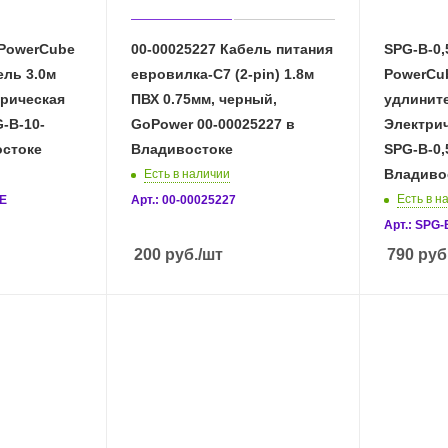
 PowerCube
00-00025227 Кабель питания
SPG-B-0
ль 3.0м
евровилка-C7 (2-pin) 1.8м
PowerCu
трическая
ПВХ 0.75мм, черный,
удлините
-B-10-
GoPower 00-00025227 в
Электри
остоке
Владивостоке
SPG-B-0,
Владиво
Есть в наличии
Есть в н
TE
Арт.: 00-00025227
Арт.: SPG
200
руб.
/шт
790
руб