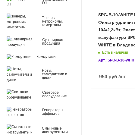
DJ
SPG-B-10-WHITE
Тюнеры,
метрономы,
Фильтр-удлините
камертоны
10А/2,2кВт, Элек
мануфактура SPG
Сувенирная
продукция
WHITE в Владив
Есть в наличии
Коммутация
Арт.: SPG-B-10-WHI
Ноты,
самоучители и
950
руб.
/шт
диски
Световое
оборудование
Генераторы
эффектов
Смычковые
инструменты и