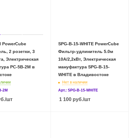
M PowerCube
SPG-B-15-WHITE PowerCube
ль, 2 розетки, 3
Фильтр-удлинитель 5.0м
а, Электрическая
10А/2,2кВт, Электрическая
тура PC-5B-2M в
мануфактура SPG-B-15-
стоке
WHITE в Владивостоке
аличии
Нет в наличии
B-2M
Арт.: SPG-B-15-WHITE
б.
/шт
1 100
руб.
/шт