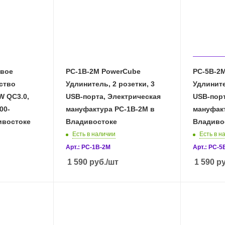
евое
PC-1B-2M PowerCube
PC-5B-2
ство
Удлинитель, 2 розетки, 3
Удлините
W QC3.0,
USB-порта, Электрическая
USB-порт
00-
мануфактура PC-1B-2M в
мануфак
ивостоке
Владивостоке
Владиво
Есть в наличии
Есть в н
Арт.: PC-1B-2M
Арт.: PC-5
1 590
руб.
/шт
1 590
ру