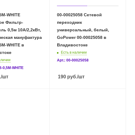
,5М-WHITE
00-00025058 Сетевой
be Фильтр-
переходник
ль 0,5м 10А/2,2кВт,
универсальный, белый,
ческая мануфактура
GoPower 00-00025058 в
5М-WHITE в
Владивостоке
стоке
Есть в наличии
аличии
Арт.: 00-00025058
-B-0,5М-WHITE
.
/шт
190
руб.
/шт