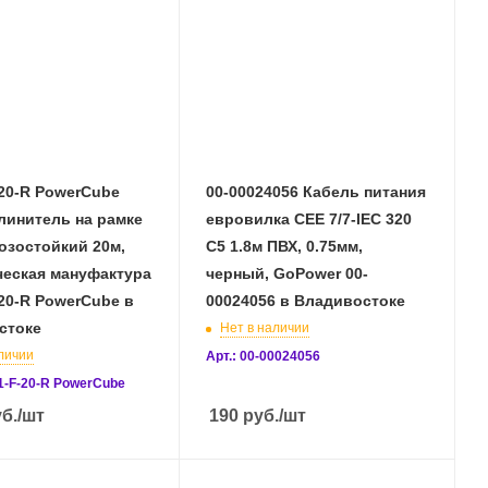
20-R PowerCube
00-00024056 Кабель питания
линитель на рамке
евровилка CEE 7/7-IEC 320
озостойкий 20м,
C5 1.8м ПВХ, 0.75мм,
ческая мануфактура
черный, GoPower 00-
20-R PowerCube в
00024056 в Владивостоке
стоке
Нет в наличии
личии
Арт.: 00-00024056
1-F-20-R PowerCube
б.
/шт
190
руб.
/шт