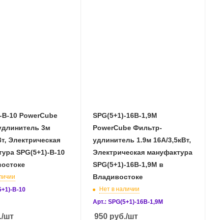
-B-10 PowerCube
SPG(5+1)-16B-1,9М
удлинитель 3м
PowerCube Фильтр-
Вт, Электрическая
удлинитель 1.9м 16А/3,5кВт,
ура SPG(5+1)-B-10
Электрическая мануфактура
востоке
SPG(5+1)-16B-1,9М в
Владивостоке
личии
Нет в наличии
5+1)-B-10
Арт.: SPG(5+1)-16B-1,9М
.
/шт
950
руб.
/шт