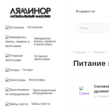
Владивосток
Остальное
Аккордеоны,
баяны, гармони
и аксессуары
—
Главная
Каталог
Гитарные
аксессуары
Питание 
Гитары
Аксессуары
Силовой
Трансляционное
удлини
оборудование
26 ТОВАР
Тейпы (скотч)