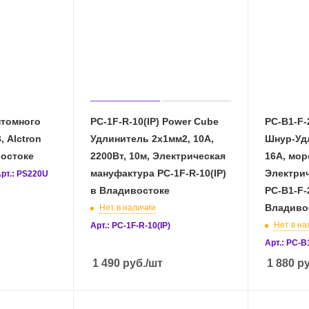
нтомного
PC-1F-R-10(IP) Power Cube
PC-B1-F-
, Alctron
Удлинитель 2х1мм2, 10А,
Шнур-Уд
востоке
2200Вт, 10м, Электрическая
16А, мор
мануфактура PC-1F-R-10(IP)
Электри
рт.: PS220U
в Владивостоке
PC-B1-F-
Владиво
Нет в наличии
Нет в на
Арт.: PC-1F-R-10(IP)
Арт.: PC-B
1 490
руб.
/шт
1 880
ру