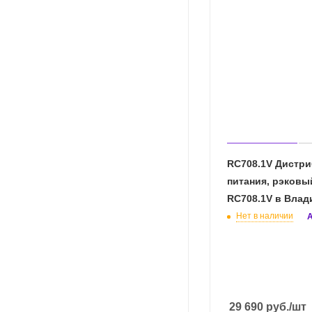
RC708.1V Дистр
питания, рэковы
RC708.1V в Влад
Нет в наличии
А
29 690
руб.
/шт