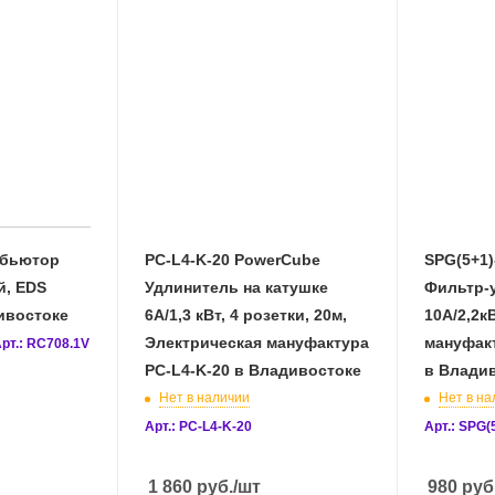
ибьютор
PC-L4-K-20 PowerCube
SPG(5+1)
й, EDS
Удлинитель на катушке
Фильтр-
ивостоке
6А/1,3 кВт, 4 розетки, 20м,
10А/2,2к
Электрическая мануфактура
мануфакт
рт.: RC708.1V
PC-L4-K-20 в Владивостоке
в Влади
Нет в наличии
Нет в на
Арт.: PC-L4-K-20
Арт.: SPG(
1 860
руб.
/шт
980
руб