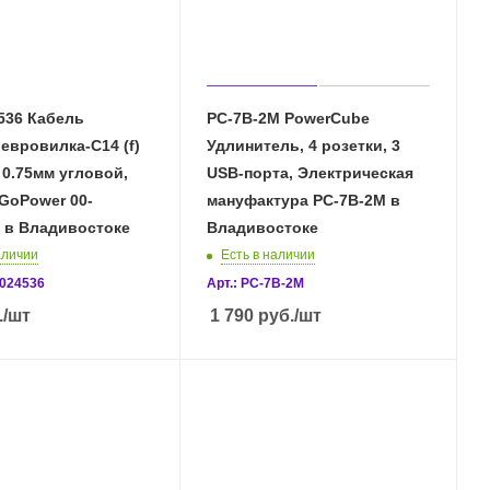
536 Кабель
PC-7B-2M PowerCube
 евровилка-C14 (f)
Удлинитель, 4 розетки, 3
 0.75мм угловой,
USB-порта, Электрическая
GoPower 00-
мануфактура PC-7B-2M в
 в Владивостоке
Владивостоке
аличии
Есть в наличии
0024536
Арт.: PC-7B-2M
.
/шт
1 790
руб.
/шт