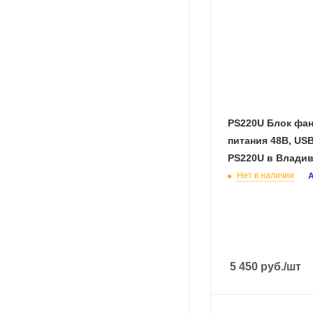
PS220U Блок фа
питания 48В, USB
PS220U в Влади
Нет в наличии
А
5 450
руб.
/шт