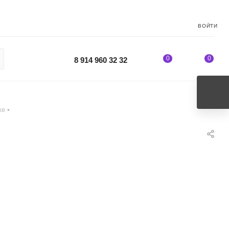
ВОЙТИ
0
0
8 914 960 32 32
ке