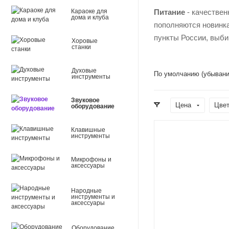
Караоке для
Питание
- качествен
дома и клуба
пополняются новинка
пункты России, выби
Хоровые
станки
Духовые
По умолчанию (убывани
инструменты
Звуковое
Цена
Цве
оборудование
Клавишные
инструменты
Микрофоны и
аксессуары
Народные
инструменты и
аксессуары
Оборудование