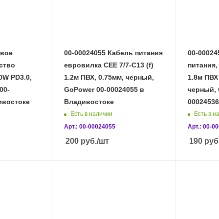
евое
00-00024055 Кабель питания
00-00024
ство
евровилка CEE 7/7-C13 (f)
питания,
0W PD3.0,
1.2м ПВХ, 0.75мм, черный,
1.8м ПВХ
00-
GoPower 00-00024055 в
черный, 
ивостоке
Владивостоке
00024536
Есть в наличии
Есть в н
Арт.: 00-00024055
Арт.: 00-0
200
руб.
/шт
190
руб