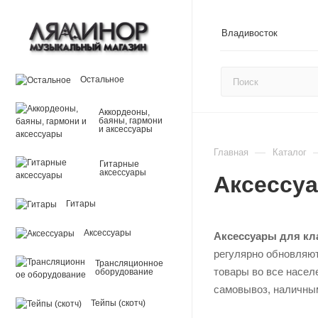
Владивосток
Остальное
Аккордеоны,
баяны, гармони
и аксессуары
—
Главная
Каталог
Гитарные
аксессуары
Аксессу
Гитары
Аксессуары
Аксессуары для к
регулярно обновляют
Трансляционное
товары во все насел
оборудование
самовывоз, наличным
Тейпы (скотч)