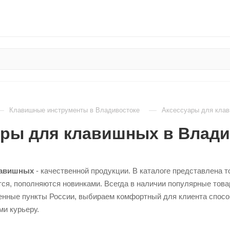
—
—
Клавишные инструменты в Владивостоке
Аксессуары для клав
ары для клавишных в Влади
лавишных
- качественной продукции. В каталоге представлена 
ся, пополняются новинками. Всегда в наличии популярные тов
енные пункты России, выбираем комфортный для клиента способ
и курьеру.