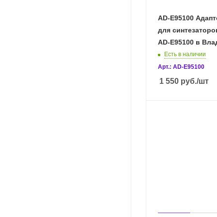
AD-E95100 Aдапт
для синтезаторов
AD-E95100 в Вла
Есть в наличии
Арт.: AD-E95100
1 550
руб.
/шт