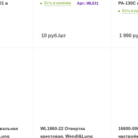
01 в
PA-130C 
Есть в наличии
Арт.: WL031
Есть в н
10
руб.
/шт
1 990
ру
вальная
WL1860-22 Отвертка
16600-00
Lung
крестовая, Wendl&Lung
настрой