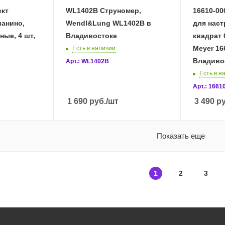
ект
WL1402B Струномер,
16610-00
ианино,
Wendl&Lung WL1402B в
для наст
ные, 4 шт,
Владивостоке
квадрат 
Meyer 16
Есть в наличии
Владиво
Арт.: WL1402B
Есть в н
Арт.: 1661
1 690
руб.
/шт
3 490
ру
Показать еще
1
2
3