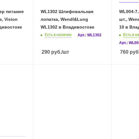
ер питания
WL1302 Шлифовальная
WL004-7.
, Vision
лопатка, Wendl&Lung
шт., Wen
дивостоке
WL1302 в Владивостоке
10 в Вла
Есть в наличии
Есть в н
Арт.: WL1302
Арт.: WL00
290
руб.
/шт
760
руб