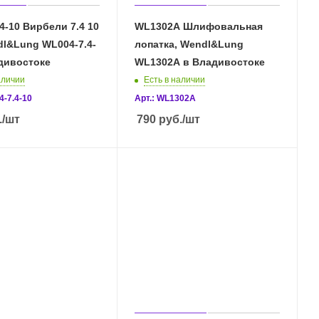
4-10 Вирбели 7.4 10
WL1302A Шлифовальная
dl&Lung WL004-7.4-
лопатка, Wendl&Lung
дивостоке
WL1302A в Владивостоке
аличии
Есть в наличии
4-7.4-10
Арт.: WL1302A
.
/шт
790
руб.
/шт