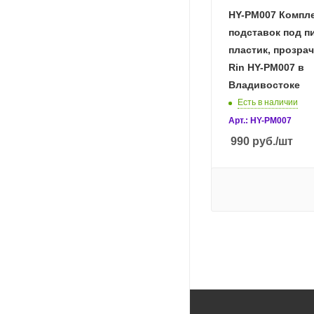
HY-PM007 Компл
подставок под п
пластик, прозрач
Rin HY-PM007 в
Владивостоке
Есть в наличии
Арт.: HY-PM007
990
руб.
/шт