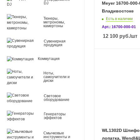
Meyer 16700-000-
DJ
Владивостоке
Тюнеры,
Есть в наличии
метрономы,
камертоны
Арт.: 16700-000-01
12 100
руб.
/шт
Сувенирная
продукция
Коммутация
Ноты,
самоучители и
диски
Световое
оборудование
Генераторы
эффектов
WL1302D Шлифо
Смычковые
инструменты и
лопатка, Wendl&