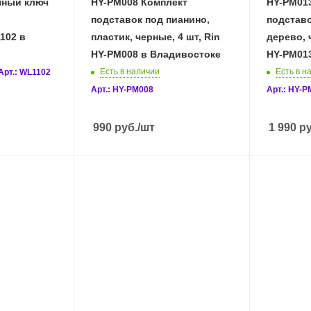
чный ключ
HY-PM008 Комплект
HY-PM01
подставок под пианино,
подставо
102 в
пластик, черные, 4 шт, Rin
дерево, 
HY-PM008 в Владивостоке
HY-PM01
Есть в наличии
Есть в н
Арт.: WL1102
Арт.: HY-PM008
Арт.: HY-
990
руб.
/шт
1 990
ру