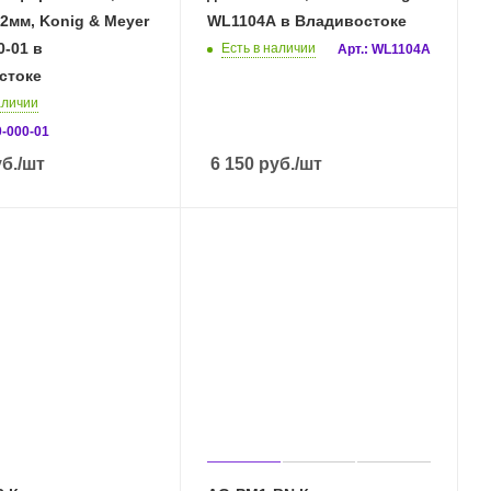
.2мм, Konig & Meyer
WL1104A в Владивостоке
0-01 в
Есть в наличии
Арт.: WL1104A
стоке
аличии
0-000-01
б.
/шт
6 150
руб.
/шт