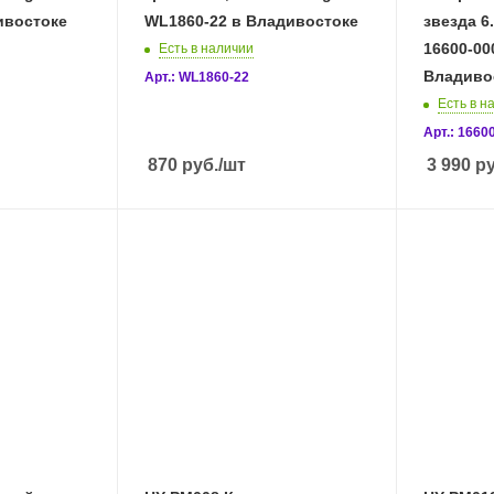
ивостоке
WL1860-22 в Владивостоке
звезда 6
16600-00
Есть в наличии
Владиво
Арт.: WL1860-22
Есть в н
Арт.: 1660
870
руб.
/шт
3 990
ру