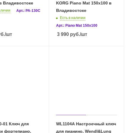
в Владивостоке
KORG Piano Mat 150x100 в
Владивостоке
аличии
Арт.: PA-130C
Есть в наличии
Арт.: Piano Mat 150x100
б.
/шт
3 990
руб.
/шт
0-01 Ключ для
WL1104A Настроечный ключ
ки фортепиано,
для пианино, Wendl&Lung