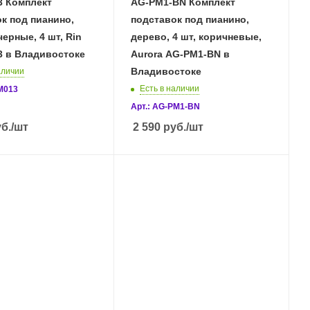
3 Комплект
AG-PM1-BN Комплект
к под пианино,
подставок под пианино,
черные, 4 шт, Rin
дерево, 4 шт, коричневые,
3 в Владивостоке
Aurora AG-PM1-BN в
Владивостоке
аличии
Есть в наличии
PM013
Арт.: AG-PM1-BN
б.
/шт
2 590
руб.
/шт