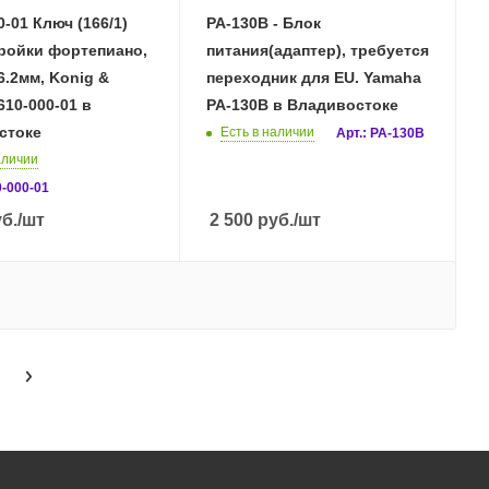
0-01 Ключ (166/1)
PA-130B - Блок
ройки фортепиано,
питания(адаптер), требуется
6.2мм, Konig &
переходник для EU. Yamaha
610-000-01 в
PA-130B в Владивостоке
стоке
Есть в наличии
Арт.: PA-130B
аличии
0-000-01
б.
/шт
2 500
руб.
/шт