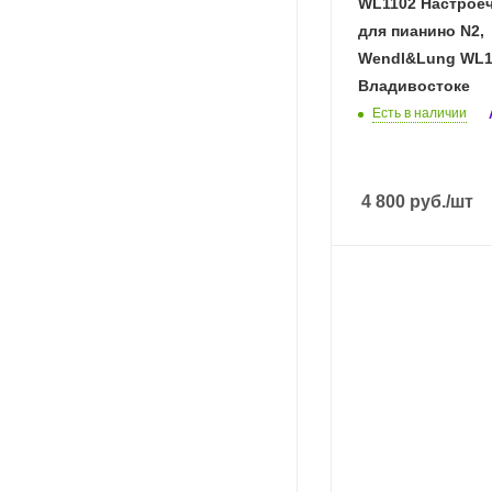
WL1102 Настрое
для пианино N2,
Wendl&Lung WL1
Владивостоке
Есть в наличии
4 800
руб.
/шт