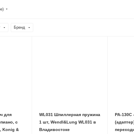
е)
т
Бренд
юч для
WL031 Шпиллерная пружина
PA-130C 
пиано, с
1 шт, Wendl&Lung WL031 в
(адаптер
, Konig &
Владивостоке
переходн