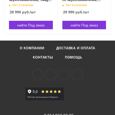
042524 в Владивостоке
Seagull 042517 в
Нет в наличии
Нет в наличии
Владивостоке
28 990
руб.
/шт
28 990
руб.
/шт
найти Под заказ
найти Под заказ
О КОМПАНИИ
ДОСТАВКА И ОПЛАТА
КОНТАКТЫ
ПОМОЩЬ