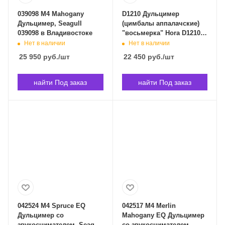
039098 M4 Mahogany
D1210 Дульцимер
Дульцимер, Seagull
(цимбалы аппалачские)
039098 в Владивостоке
"восьмерка" Hora D1210 в
Владивостоке
Нет в наличии
Нет в наличии
25 950
руб.
/шт
22 450
руб.
/шт
найти Под заказ
найти Под заказ
042524 M4 Spruce EQ
042517 M4 Merlin
Дульцимер со
Mahogany EQ Дульцимер
звукоснимателем, Seagull
со звукоснимателем,