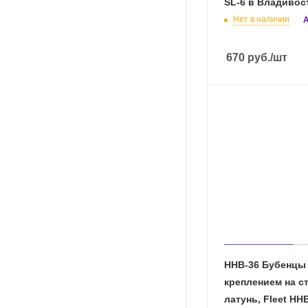
SL-6 в Владивос
Нет в наличии
А
670
руб.
/шт
HHB-36 Бубенцы
креплением на ст
латунь, Fleet HHB