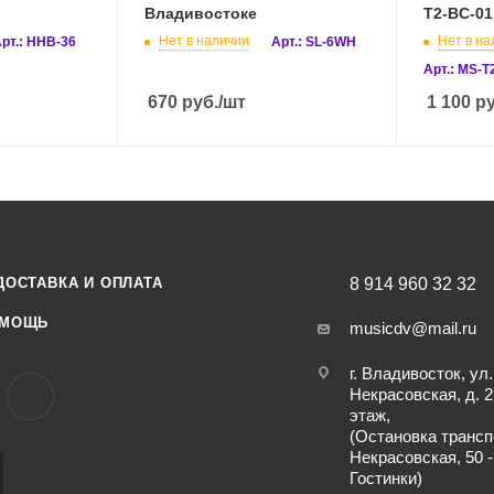
Владивостоке
T2-BC-01
Нет в наличии
Нет в на
рт.: HHB-36
Арт.: SL-6WH
Арт.: MS-T
670
руб.
/шт
1 100
ру
ДОСТАВКА И ОПЛАТА
8 914 960 32 32
МОЩЬ
musicdv@mail.ru
г. Владивосток, ул.
Некрасовская, д. 2
этаж,
(Остановка трансп
Некрасовская, 50 -
Гостинки)