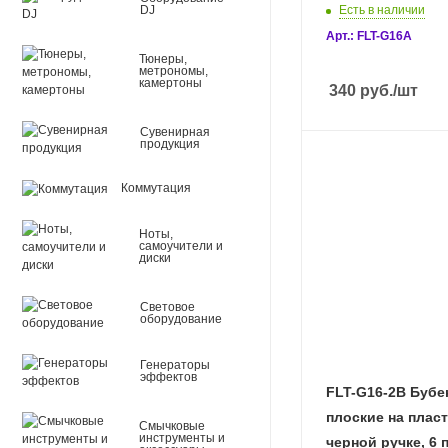
DJ
Есть в наличии
Арт.: FLT-G16A
Тюнеры,
метрономы,
камертоны
340
руб.
/шт
Сувенирная
продукция
Коммутация
Ноты,
самоучители и
диски
Световое
оборудование
Генераторы
эффектов
FLT-G16-2B Буб
плоские на плас
Смычковые
инструменты и
черной ручке, 6 п