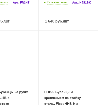
аличии
Есть в наличии
Арт.: FR1NT
Арт.: HJS1BK
б.
/шт
1 640
руб.
/шт
убенцы на ручке,
HHB-9 Бубенцы с
L-4B в
креплением на стойку,
стоке
сталь, Fleet HHB-9 в