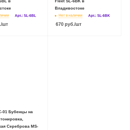
-6BL в
Fleet SL-6BK в
стоке
Владивостоке
личии
Нет в наличии
Арт.: SL-6BL
Арт.: SL-6BK
.
/шт
670
руб.
/шт
C-01 Бубенцы на
 тонировка,
кая Сереброва MS-