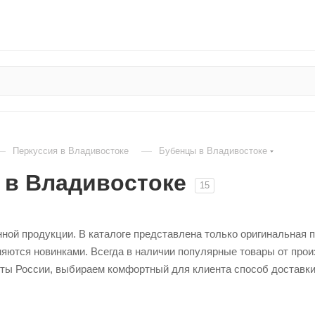
—
—
Перкуссия в Владивостоке
Бубенцы в Владивостоке
 в Владивостоке
15
нной продукции. В каталоге представлена только оригинальная 
яются новинками. Всегда в наличии популярные товары от про
ты России, выбираем комфортный для клиента способ доставки.