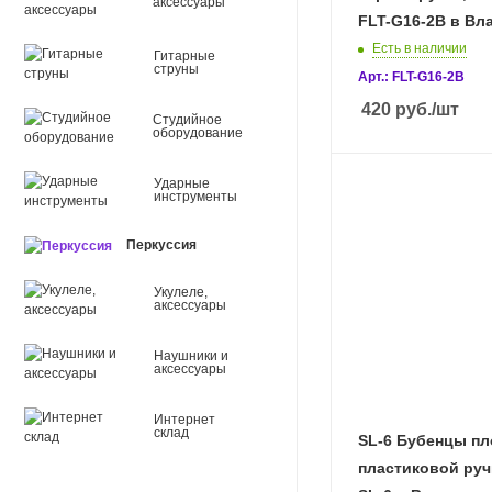
аксессуары
FLT-G16-2B в Вл
Есть в наличии
Гитарные
струны
Арт.: FLT-G16-2B
420
руб.
/шт
Студийное
оборудование
Ударные
инструменты
Перкуссия
Укулеле,
аксессуары
Наушники и
аксессуары
Интернет
склад
SL-6 Бубенцы пл
пластиковой ручк