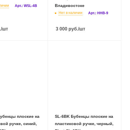
Владивостоке
личии
Арт.: WSL-4B
Нет в наличии
Арт.: HHB-9
.
/шт
3 000
руб.
/шт
убенцы плоские на
SL-6BK Бубенцы плоские на
вой ручке, синий,
пластиковой ручке, черный,