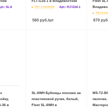
токе
FLT-G16-1 в Владивостоке
Fleet SL
Владиво
Нет в наличии
рт.: SL-6
Арт.: FLT-G16-1
Нет в на
560
руб.
/шт
670
руб
 с
SL-6WH Бубенцы плоские на
MS-T2-B
ойку,
пластиковой ручке, белый,
палочке,
-36 в
Fleet SL-6WH в
Мастерс