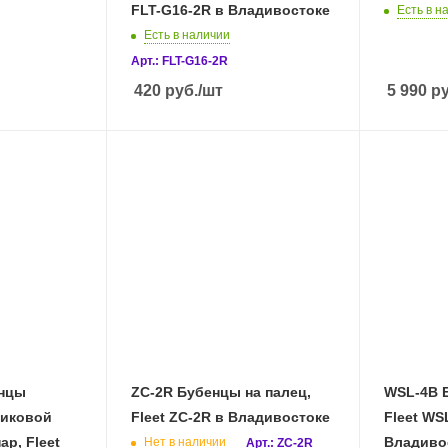
FLT-G16-2R в Владивостоке
Есть в н
Есть в наличии
Арт.: FLT-G16-2R
420
руб.
/шт
5 990
ру
енцы
ZC-2R Бубенцы на палец,
WSL-4B Б
тиковой
Fleet ZC-2R в Владивостоке
Fleet WS
ар, Fleet
Владиво
Нет в наличии
Арт.: ZC-2R