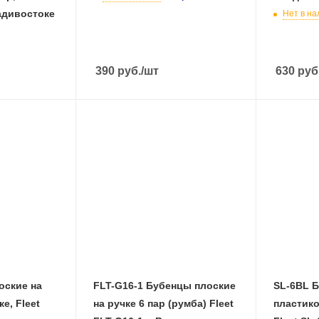
адивостоке
Нет в на
390
руб.
/шт
630
руб
оские на
FLT-G16-1 Бубенцы плоские
SL-6BL Б
е, Fleet
на ручке 6 пар (румба) Fleet
пластико