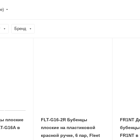
е)
т
Бренд
цы плоские
FLT-G16-2R Бубенцы
FR1NT Д
LT-G16A в
плоские на пластиковой
бубенцы 
красной ручке, 6 пар, Fleet
FR1NT в