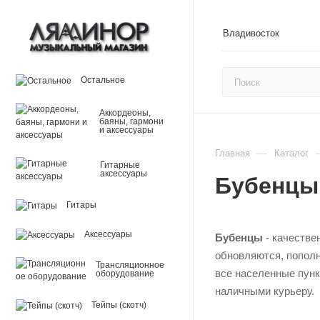
Владивосток
Остальное
Аккордеоны,
баяны, гармони
и аксессуары
—
Главная
Каталог
Гитарные
аксессуары
Бубенцы
Гитары
Аксессуары
Бубенцы
- качестве
обновляются, пополн
Трансляционное
все населенные пунк
оборудование
наличными курьеру.
Тейпы (скотч)