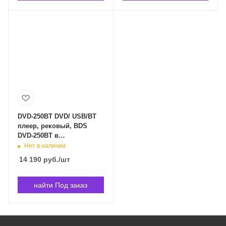
DVD-250BT DVD/ USB/BT
плеер, рековый, BDS
DVD-250BT в
Владивостоке
Нет в наличии
14 190
руб.
/шт
найти Под заказ