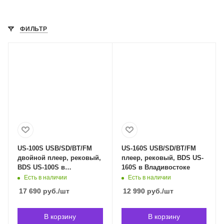
ФИЛЬТР
US-100S USB/SD/BT/FM
US-160S USB/SD/BT/FM
двойной плеер, рековый,
плеер, рековый, BDS US-
BDS US-100S в
160S в Владивостоке
Владивостоке
Есть в наличии
Есть в наличии
17 690
руб.
/шт
12 990
руб.
/шт
В корзину
В корзину