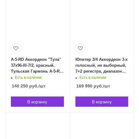
A-5-RD Аккордеон "Тула"
Юпитер 3/4 Аккордеон 3-х
37х96-III-7/2, красный,
голосный, не выборный,
Тульская Гармонь A-5-RD
7+2 регистра, диапазон
в Владивостоке
34x80, Юпитер Юпитер 3/4
Есть в наличии
Есть в наличии
в Владивостоке
140 250
руб.
/шт
169 990
руб.
/шт
В корзину
В корзину