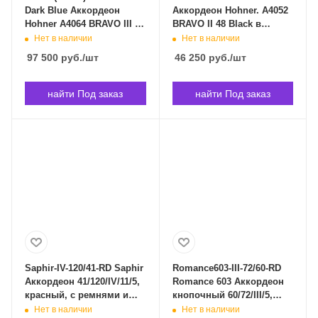
Dark Blue Аккордеон
Аккордеон Hohner. A4052
Hohner A4064 BRAVO III 72
BRAVO II 48 Black в
в Владивостоке
Владивостоке
Нет в наличии
Нет в наличии
97 500
руб.
/шт
46 250
руб.
/шт
найти Под заказ
найти Под заказ
Saphir-IV-120/41-RD Saphir
Romance603-III-72/60-RD
Аккордеон 41/120/IV/11/5,
Romance 603 Аккордеон
красный, с ремнями и
кнопочный 60/72/III/5,
чехлом, Weltmeister
футляром и ремнями,
Нет в наличии
Нет в наличии