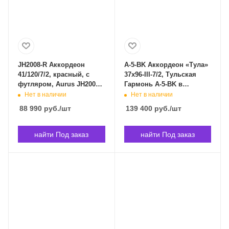
JH2008-R Аккордеон
A-5-BK Аккордеон «Тула»
41/120/7/2, красный, с
37х96-III-7/2, Тульская
футляром, Aurus JH2008-
Гармонь A-5-BK в
R в Владивостоке
Владивостоке
Нет в наличии
Нет в наличии
88 990
руб.
/шт
139 400
руб.
/шт
найти Под заказ
найти Под заказ