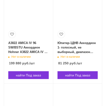
A3822 AMICA IV 96
Юпитер-1ДНВ Аккордеон
SW/BSTU Аккордеон
1- голосный, не
Hohner A3822 AMICA IV 96
выборный, диапазон
SW/BSTU в Владивостоке
26x60, Юпитер
Нет в наличии
Нет в наличии
Юпитер-1ДНВ в
199 880
руб.
/шт
81 250
руб.
/шт
Владивостоке
найти Под заказ
найти Под заказ