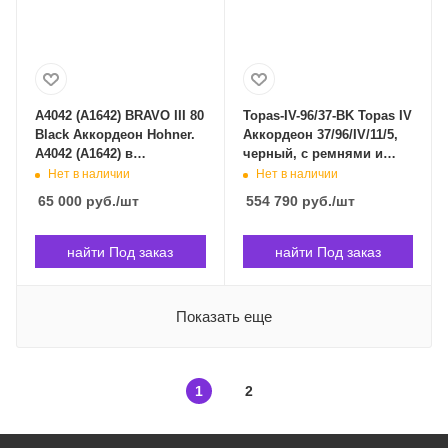
A4042 (A1642) BRAVO III 80
Topas-IV-96/37-BK Topas IV
Black Аккордеон Hohner.
Аккордеон 37/96/IV/11/5,
A4042 (A1642) в
черный, с ремнями и
Владивостоке
чехлом, Weltmeister
Нет в наличии
Нет в наличии
Topas-IV-96/37-BK в
65 000
руб.
/шт
554 790
руб.
/шт
Владивостоке
найти Под заказ
найти Под заказ
Показать еще
1
2