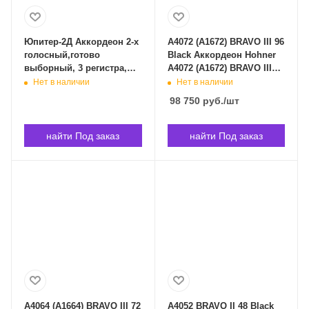
Юпитер-2Д Аккордеон 2-х
A4072 (A1672) BRAVO III 96
голосный,готово
Black Аккордеон Hohner
выборный, 3 регистра,
A4072 (A1672) BRAVO III96
диапазон 32х44/80,
в Владивостоке
Нет в наличии
Нет в наличии
Юпитер Юпитер-2Д в
98 750
руб.
/шт
Владивостоке
найти Под заказ
найти Под заказ
A4064 (A1664) BRAVO III 72
A4052 BRAVO II 48 Black