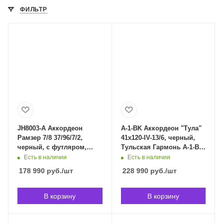
ФИЛЬТР
JH8003-A Аккордеон
A-1-BK Аккордеон "Тула"
Рамзер 7/8 37/96/7/2,
41х120-IV-13/6, черный,
черный, с футляром,
Тульская Гармонь A-1-BK
Aurus JH8003-A в
в Владивостоке
Есть в наличии
Есть в наличии
Владивостоке
178 990
руб.
/шт
228 990
руб.
/шт
В корзину
В корзину