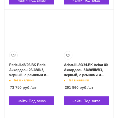
найти Под заказ
найти Под заказ
Perle-II-48/26-BK Perle
Achat-III-80/34-BK Achat 80
Аккордеон 26/48/II/3,
Аккордеон 34/80/III/5/3,
черный, с ремнями и
черный, с ремнями и
чехлом, Weltmeister Perle
чехлом, Weltmeister
Нет в наличии
Нет в наличии
26/48/II/3 в Владивостоке
Achat-III-80/34-BK в
73 750
руб.
/шт
291 860
руб.
/шт
Владивостоке
найти Под заказ
найти Под заказ