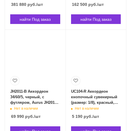
Saphir-IV-120/41-RD-IS в
Weltmeister Romance603-
381 880
руб.
/шт
162 500
руб.
/шт
Владивостоке
III-72_60-RD в
Владивостоке
найти Под заказ
найти Под заказ
JH2011-B Аккордеон
UC104-R Аккордеон
34/60/5, черный, с
кнопочный сувенирный
футляром, Aurus JH2011-
(размер: 1/8), красный,
B в Владивостоке
Aurus UC104-R в
Нет в наличии
Нет в наличии
Владивостоке
69 990
руб.
/шт
5 190
руб.
/шт