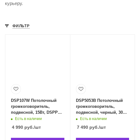
курьеру.
ФИЛЬТР
DSP107W Потолочный
DSP5053B Потолочный
громкоговоритель,
громкоговоритель,
подвесной, 15Вт, DSPPA
подвесной, черный, 30Вт,
DSP107W в Владивостоке
DSPPA DSP5053B в
Есть в наличии
Есть в наличии
Владивостоке
4 990
руб.
/шт
7 490
руб.
/шт