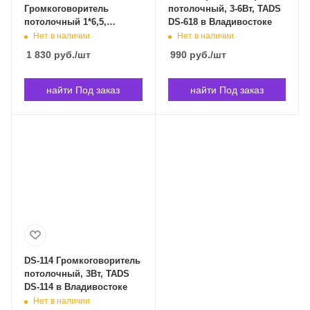
Громкоговоритель
потолочный, 3-6Вт, TADS
потолочный 1*6,5,
DS-618 в Владивостоке
70/100B, 3/6 Вт, 100 дБ, 80-
Нет в наличии
Нет в наличии
14000Гц. ABK WA-112 в
1 830
руб.
/шт
990
руб.
/шт
Владивостоке
найти Под заказ
найти Под заказ
DS-114 Громкоговоритель
потолочный, 3Вт, TADS
DS-114 в Владивостоке
Нет в наличии