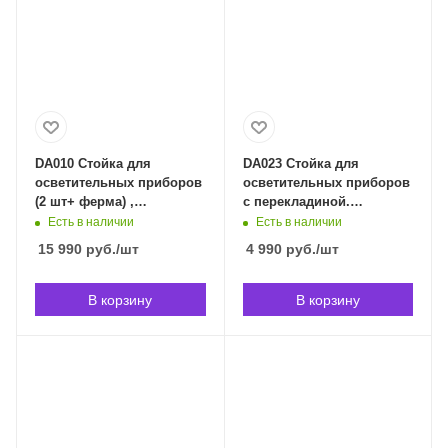
DA010 Стойка для
DA023 Стойка для
осветительных приборов
осветительных приборов
(2 шт+ ферма) ,
c перекладиной.
Soundking DA010 в
Soundking DA023 в
Есть в наличии
Есть в наличии
Владивостоке
Владивостоке
15 990
руб.
/шт
4 990
руб.
/шт
В корзину
В корзину