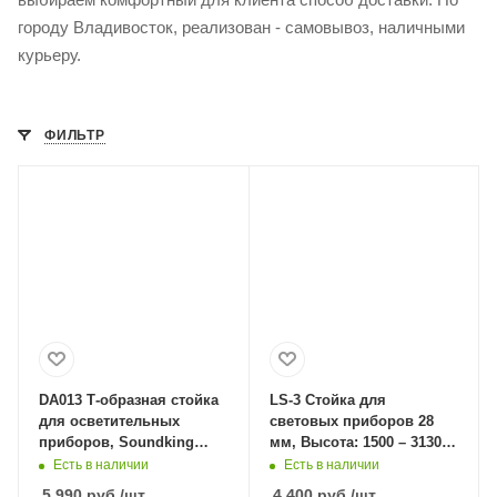
городу Владивосток, реализован - самовывоз, наличными
курьеру.
ФИЛЬТР
DA013 Т-образная стойка
LS-3 Стойка для
для осветительных
световых приборов 28
приборов, Soundking
мм, Высота: 1500 – 3130
DA013 в Владивостоке
мм без перекладины,
Есть в наличии
Есть в наличии
ATHLETIC LS-3 в
5 990
руб.
/шт
4 400
руб.
/шт