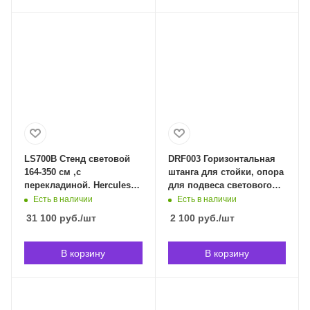
LS700B Стенд световой
DRF003 Горизонтальная
164-350 см ,с
штанга для стойки, опора
перекладиной. Hercules
для подвеса светового
LS700B в Владивостоке
оборудования, Soundking
Есть в наличии
Есть в наличии
DRF003 в Владивостоке
31 100
руб.
/шт
2 100
руб.
/шт
В корзину
В корзину