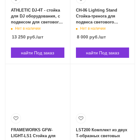
ATHLETIC DJ-4T - стойка
CH-06 Lighting Stand
для DJ оборудования, с
Стойка-тренога для
подвесом для светового
подвеса светового
оборудования DJ-4T в
оборудования. 8 точек
Нет в наличии
Нет в наличии
Владивостоке
подвеса. CHAUVET DJ CH-
13 250
руб.
/шт
8 000
руб.
/шт
06 в Владивостоке
найти Под заказ
найти Под заказ
FRAMEWORKS GFW-
LST200 Комплект из двух
LIGHT-LS1 Стойка для
Т-образных световых