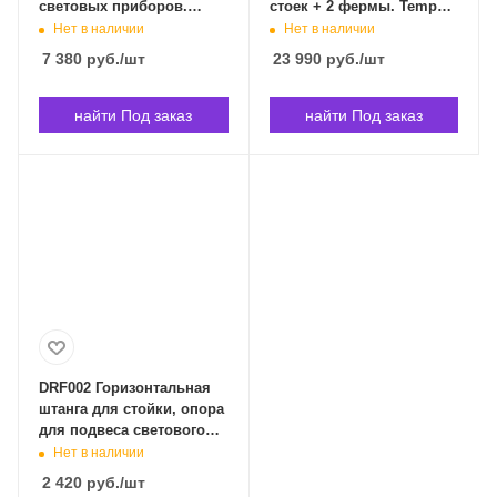
световых приборов.
стоек + 2 фермы. Tempo
GATOR GFW-LIGHT-LS1 в
LST200 в Владивостоке
Нет в наличии
Нет в наличии
Владивостоке
7 380
руб.
/шт
23 990
руб.
/шт
найти Под заказ
найти Под заказ
DRF002 Горизонтальная
штанга для стойки, опора
для подвеса светового
оборудования, Soundking
Нет в наличии
DRF002 в Владивостоке
2 420
руб.
/шт