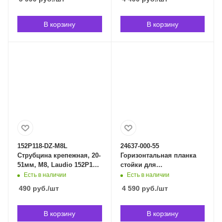
Владивостоке
В корзину
В корзину
152P118-DZ-M8L
24637-000-55
Струбцина крепежная, 20-
Горизонтальная планка
51мм, М8, Laudio 152P118-
стойки для
DZ-M8L в Владивостоке
осветительных
Есть в наличии
Есть в наличии
приборов, Konig & Meyer
490
руб.
/шт
4 590
руб.
/шт
24637-000-55 в
Владивостоке
В корзину
В корзину