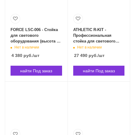
FORCE LSC-006 - Стойка
ATHLETIC R-KIT -
для светового
Профессиональная
оборудования (высота до
стойка для светового
2,5м, до 30Кг) LSC-006 в
оборудования, ширина
Нет в наличии
Нет в наличии
Владивостоке
3000 мм, высота 1500-315
4 380
руб.
/шт
27 490
руб.
/шт
R-KIT в Владивостоке
найти Под заказ
найти Под заказ