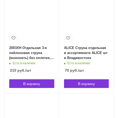
2003XH Отдельная 3-я
ALICE Струна отдельная
нейлоновая струна
в ассортименте ALICE шт
(мононить) без оплетки,
в Владивостоке
La Bella 2003XH в
Есть в наличии
Есть в наличии
Владивостоке
210
руб.
/шт
70
руб.
/шт
В корзину
В корзину