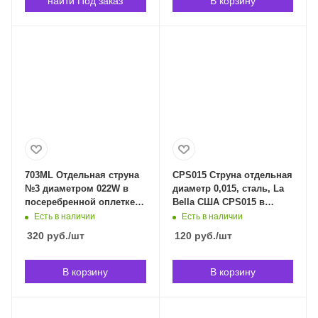
найти Под заказ
В корзину
703ML Отдельная струна
CPS015 Струна отдельная
№3 диаметром 022W в
диаметр 0,015, сталь, La
посеребренной оплетке
Bella США CPS015 в
из комплекта 700ML La
Владивостоке
Есть в наличии
Есть в наличии
Bella 703ML в
320
руб.
/шт
120
руб.
/шт
Владивостоке
В корзину
В корзину