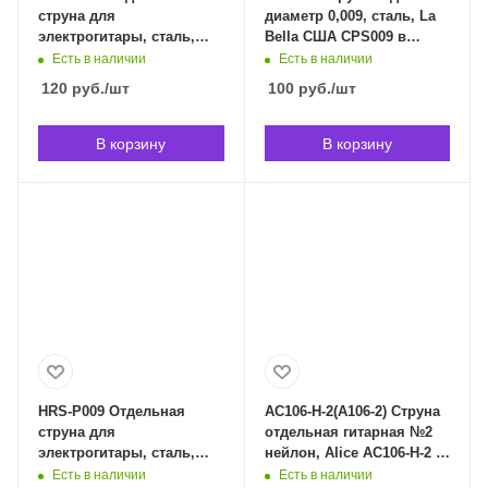
струна для
диаметр 0,009, сталь, La
электрогитары, сталь,
Bella США CPS009 в
011, La Bella HRS-P011 в
Владивостоке
Есть в наличии
Есть в наличии
Владивостоке
120
руб.
/шт
100
руб.
/шт
В корзину
В корзину
HRS-P009 Отдельная
AC106-H-2(A106-2) Струна
струна для
отдельная гитарная №2
электрогитары, сталь,
нейлон, Alice AC106-H-2 в
009, La Bella HRS-P009 в
Владивостоке
Есть в наличии
Есть в наличии