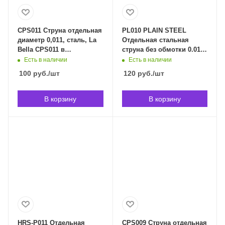
CPS011 Струна отдельная
PL010 PLAIN STEEL
диаметр 0,011, сталь, La
Отдельная стальная
Bella CPS011 в
струна без обмотки 0.010"
Владивостоке
D`Addario PL010 в
Есть в наличии
Есть в наличии
Владивостоке
100
руб.
/шт
120
руб.
/шт
В корзину
В корзину
HRS-P011 Отдельная
CPS009 Струна отдельная