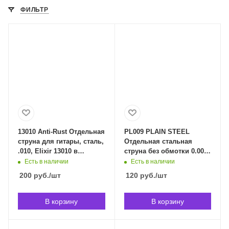
ФИЛЬТР
13010 Anti-Rust Отдельная
PL009 PLAIN STEEL
струна для гитары, сталь,
Отдельная стальная
.010, Elixir 13010 в
струна без обмотки 0.009"
Владивостоке
D`Addario PL009 в
Есть в наличии
Есть в наличии
Владивостоке
200
руб.
/шт
120
руб.
/шт
В корзину
В корзину