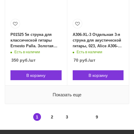
P01525 5я струна для
A306-XL-3 Отдельная 3-я
классической гитары
струна для акустической
Ernesto Palla. Золотая
гитары, 023, Alice A306-
оплётка,шарик, .036. Ernie
XL-3 в Владивостоке
Есть в наличии
Есть в наличии
Ball 1525 в Владивостоке
350
руб.
/шт
70
руб.
/шт
В корзину
В корзину
Показать еще
1
2
3
9