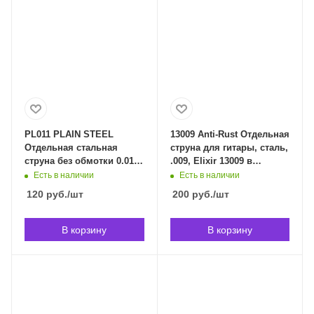
PL011 PLAIN STEEL
13009 Anti-Rust Отдельная
Отдельная стальная
струна для гитары, сталь,
струна без обмотки 0.011"
.009, Elixir 13009 в
D`Addario PL011 в
Владивостоке
Есть в наличии
Есть в наличии
Владивостоке
120
руб.
/шт
200
руб.
/шт
В корзину
В корзину