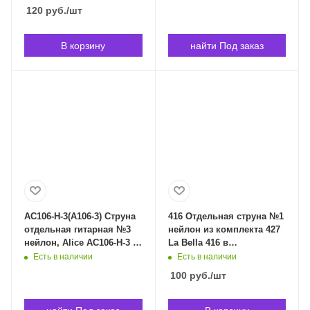
Владивостоке
120
руб.
/шт
В корзину
найти Под заказ
AC106-H-3(A106-3) Струна
416 Отдельная струна №1
отдельная гитарная №3
нейлон из комплекта 427
нейлон, Alice AC106-H-3 в
La Bella 416 в
Владивостоке
Владивостоке
Есть в наличии
Есть в наличии
100
руб.
/шт