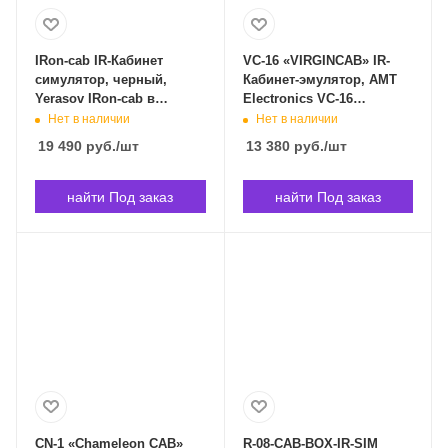
IRon-сab IR-Кабинет
VC-16 «VIRGINCAB» IR-
симулятор, черный,
Кабинет-эмулятор, AMT
Yerasov IRon-сab в
Electronics VC-16
Владивостоке
«VIRGINCAB» в
Нет в наличии
Нет в наличии
Владивостоке
19 490
руб.
/шт
13 380
руб.
/шт
найти Под заказ
найти Под заказ
CN-1 «Chameleon CAB»
R-08-CAB-BOX-IR-SIM