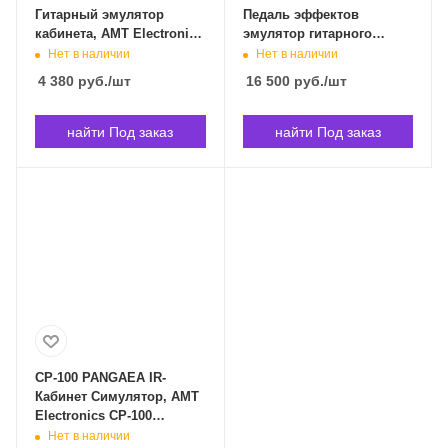
Гитарный эмулятор
Педаль эффектов
кабинета, AMT Electronics
эмулятор гитарного
CN-1 «Chameleon CAB» в
кабинета, Joyo R-08-CAB-
Нет в наличии
Нет в наличии
Владивостоке
BOX-IR-SIM в
4 380
руб.
/шт
16 500
руб.
/шт
Владивостоке
найти Под заказ
найти Под заказ
CP-100 PANGAEA IR-
Кабинет Симулятор, AMT
Electronics CP-100
PANGAEA в Владивостоке
Нет в наличии