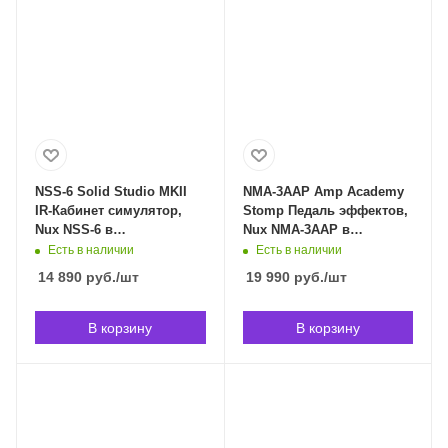
NSS-6 Solid Studio MKII
NMA-3AAP Amp Academy
IR-Кабинет симулятор,
Stomp Педаль эффектов,
Nux NSS-6 в
Nux NMA-3AAP в
Владивостоке
Владивостоке
Есть в наличии
Есть в наличии
14 890
руб.
/шт
19 990
руб.
/шт
В корзину
В корзину