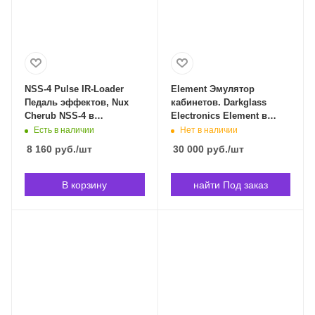
NSS-4 Pulse IR-Loader
Element Эмулятор
Педаль эффектов, Nux
кабинетов. Darkglass
Cherub NSS-4 в
Electronics Element в
Владивостоке
Владивостоке
Есть в наличии
Нет в наличии
8 160
руб.
/шт
30 000
руб.
/шт
В корзину
найти Под заказ