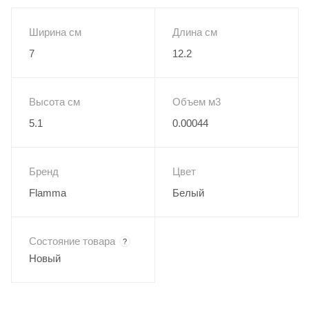
реверберации и более дальний эффект реверберации
модуляции. Каждый эффект можно изменить с помощью
Ширина см
Длина см
ручек Hi-Cut, Lo-Cut, Decay и Pre-Delay, а затем сохранить в
7
12.2
отдельный слот. Функцию следа эффекта можно включать
и выключать, чтобы каждый эффект естественным
образом исчезал после выключения.
Высота см
Объем м3
5.1
0.00044
7 классических эффектов реверберации.
Высококачественный стереовход и выход.
Слот для сохранения пресетов для каждого эффекта.
Бренд
Цвет
Функция Trail On позволяет эффектам естественным
Flamma
Белый
образом затухать.
Схема обхода True bypass.
Состояние товара
?
Вход: 2 х моно 1/4" (сопротивление: 4,7 МОм).
Новый
Выход: 2 х моно 1/4" (сопротивление: 100 Ом).
Питание: постоянный ток 9 В 300 мА, минус в центре.
Размеры: 69,82 х 121,5 х 50,65 мм.