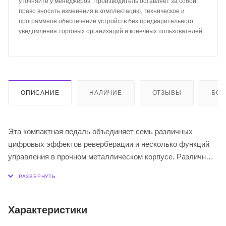
уточняйте у менеджеров. Производитель оставляет за собой
право вносить изменения в комплектацию, техническое и
программное обеспечение устройств без предварительного
уведомления торговых организаций и конечных пользователей.
ОПИСАНИЕ
НАЛИЧИЕ
ОТЗЫВЫ
БО
Эта компактная педаль объединяет семь различных
цифровых эффектов реверберации и несколько функций
управления в прочном металлическом корпусе. Различные
эффекты реверберации направлены на имитацию
различных сред: от маленькой комнаты до большой
открытой пещеры. Также включены дополнительные
нишевые эффекты, такие как пластинчатая реверберация
Характеристики
в студийном стиле, классический эффект пружинной