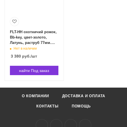
FLT-HH охотничий рожок,
Bb-key, цвет-золото,
Латунь, раструб 77мм.
Conductor FLT-HH в
Нет в наличии
Владивостоке
3 380
руб.
/шт
найти Под заказ
О КОМПАНИИ
ДОСТАВКА И ОПЛАТА
КОНТАКТЫ
ПОМОЩЬ