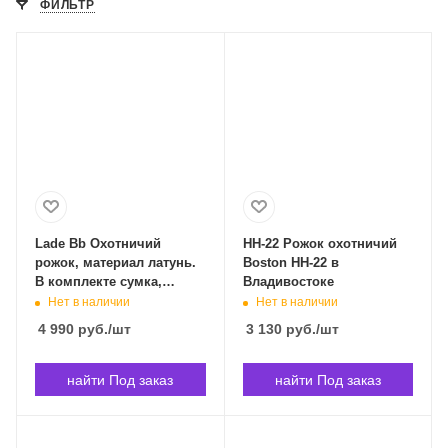
ФИЛЬТР
Lade Bb Охотничий
HH-22 Рожок охотничий
рожок, материал латунь.
Boston HH-22 в
В комплекте сумка,
Владивостоке
подставка, салфетка.
Нет в наличии
Нет в наличии
LADE Lade Bb в
4 990
руб.
/шт
3 130
руб.
/шт
Владивостоке
найти Под заказ
найти Под заказ