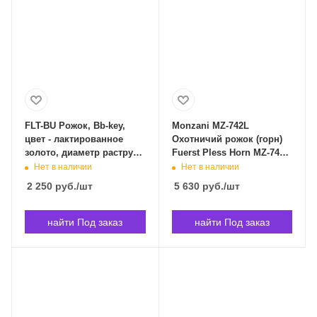
FLT-BU Рожок, Bb-key,
Monzani MZ-742L
цвет - лактированное
Охотничий рожок (горн)
золото, диаметр раструба
Fuerst Pless Horn MZ-742L
124мм. Conductor FLT-BU
в Владивостоке
Нет в наличии
Нет в наличии
в Владивостоке
2 250
руб.
/шт
5 630
руб.
/шт
найти Под заказ
найти Под заказ