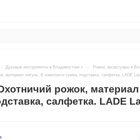
—
—
Духовые инструменты в Владивостоке
Рожки, аксессуары в Вл
к, материал латунь. В комплекте сумка, подставка, салфетка. LADE La
Охотничий рожок, материал
одставка, салфетка. LADE L
b