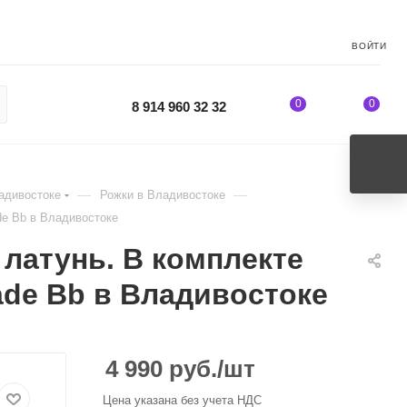
ВОЙТИ
0
0
8 914 960 32 32
—
—
адивостоке
Рожки в Владивостоке
de Bb в Владивостоке
 латунь. В комплекте
ade Bb в Владивостоке
4 990
руб.
/шт
Цена указана без учета НДС