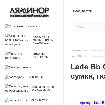
Владивосток
Остальное
Аккордеоны,
баяны, гармони
и аксессуары
—
Главная
Каталог
Гитарные
Lade Bb Охотничий рожо
аксессуары
Lade Bb 
Гитары
сумка, п
Аксессуары
Трансляционное
оборудование
Тейпы (скотч)
Артикул:
Lade B