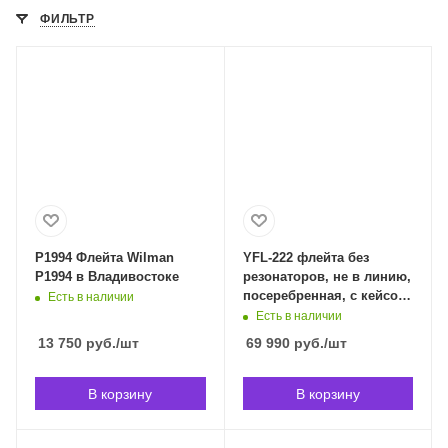
ФИЛЬТР
P1994 Флейта Wilman
YFL-222 флейта без
P1994 в Владивостоке
резонаторов, не в линию,
посеребренная, с кейсом
Есть в наличии
и чехлом. YAMAHA YFL-
Есть в наличии
222 в Владивостоке
13 750
руб.
/шт
69 990
руб.
/шт
В корзину
В корзину