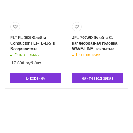
FLT-FL-16S Флейта
JFL-700WD Флейта С,
Conductor FLT-FL-16S в
каплеобразная головка
Владивостоке
WAVE-LINE, закрытые
клапаны не в линию.
Есть в наличии
Нет в наличии
Jupiter JFL-700WD в
17 690
руб.
/шт
Владивостоке
В корзину
найти Под заказ