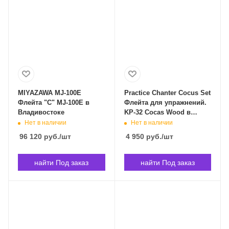
MIYAZAWA MJ-100E
Practice Chanter Cocus Set
Флейта "C" MJ-100E в
Флейта для упражнений.
Владивостоке
KP-32 Cocas Wood в
Владивостоке
Нет в наличии
Нет в наличии
96 120
руб.
/шт
4 950
руб.
/шт
найти Под заказ
найти Под заказ