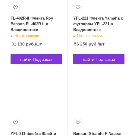
FL-402R-II Флейта Roy
YFL-221 Флейта Yamaha c
Benson FL-402R II в
футляром YFL-221 в
Владивостоке
Владивостоке
Нет в наличии
Нет в наличии
31 130
руб.
/шт
56 250
руб.
/шт
найти Под заказ
найти Под заказ
YFL-211 флейта Флейта
Bansuri Straight F Nataraj