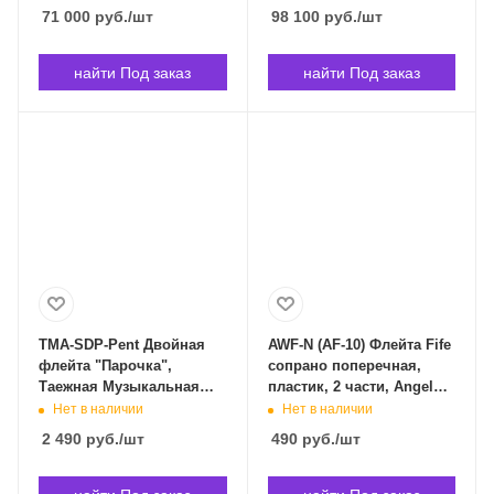
и чехлом YAMAHA YFL-
71 000
руб.
/шт
98 100
руб.
/шт
212 в Владивостоке
найти Под заказ
найти Под заказ
TMA-SDP-Pent Двойная
AWF-N (AF-10) Флейта Fife
флейта "Парочка",
сопрано поперечная,
Таежная Музыкальная
пластик, 2 части, Angel
Артель TMA-SDP-Pent в
AWF-N в Владивостоке
Нет в наличии
Нет в наличии
Владивостоке
2 490
руб.
/шт
490
руб.
/шт