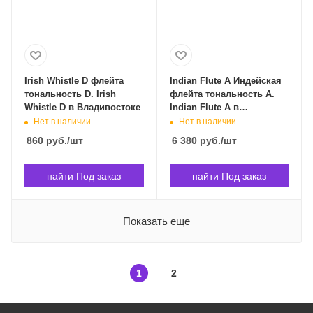
Irish Whistle D флейта
Indian Flute A Индейская
тональность D. Irish
флейта тональность A.
Whistle D в Владивостоке
Indian Flute A в
Владивостоке
Нет в наличии
Нет в наличии
860
руб.
/шт
6 380
руб.
/шт
найти Под заказ
найти Под заказ
Показать еще
1
2