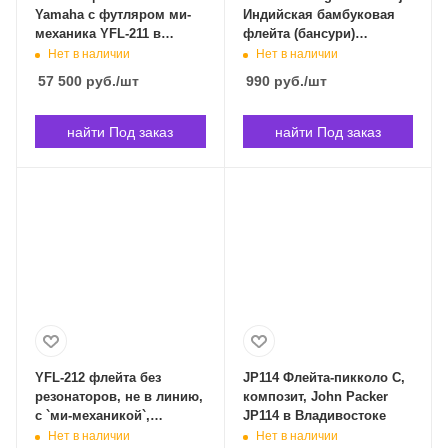
Yamaha c футляром ми-
Индийская бамбуковая
механика YFL-211 в
флейта (бансури)
Владивостоке
тональность F. Bansuri
Нет в наличии
Нет в наличии
Straight F в Владивостоке
57 500
руб.
/шт
990
руб.
/шт
найти Под заказ
найти Под заказ
YFL-212 флейта без
JP114 Флейта-пикколо С,
резонаторов, не в линию,
композит, John Packer
с `ми-механикой`,
JP114 в Владивостоке
посеребренная с кейсом
Нет в наличии
Нет в наличии