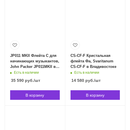
JP011 MKII Флейта С для
CS-CF-F Кристальная
начинающих музыкантов,
флейта Фа, Svaritanum
John Packer JP011MKII в
CS-CF-F в Владивостоке
Владивостоке
Есть в наличии
Есть в наличии
35 590
руб.
/шт
14 580
руб.
/шт
В корзину
В корзину