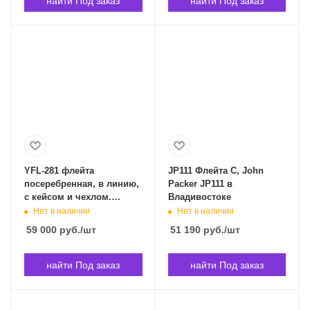
найти Под заказ
найти Под заказ
YFL-281 флейта
JP111 Флейта С, John
посеребренная, в линию,
Packer JP111 в
с кейсом и чехлом.
Владивостоке
YAMAHA YFL-281 в
Нет в наличии
Нет в наличии
Владивостоке
59 000
руб.
/шт
51 190
руб.
/шт
найти Под заказ
найти Под заказ