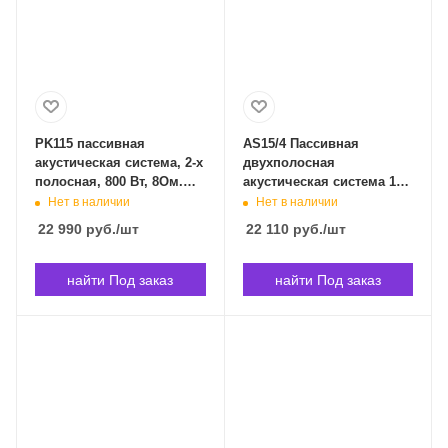
PK115 пассивная
AS15/4 Пассивная
акустическая система, 2-х
двухполосная
полосная, 800 Вт, 8Ом.
акустическая система 15
BEHRINGER PK115 в
",300 Вт,4 Ом, 47Гц-18кГц,
Нет в наличии
Нет в наличии
Владивостоке
121 дБ, INVOTONE AS15/4
22 990
руб.
/шт
22 110
руб.
/шт
в Владивостоке
найти Под заказ
найти Под заказ