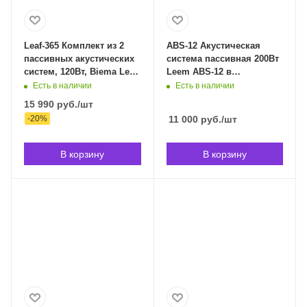
Leaf-365 Комплект из 2
ABS-12 Акустическая
пассивных акустических
система пассивная 200Вт
систем, 120Вт, Biema Leaf-
Leem ABS-12 в
365 в Владивостоке
Владивостоке
Есть в наличии
Есть в наличии
15 990
руб.
/шт
-
20
%
11 000
руб.
/шт
В корзину
В корзину