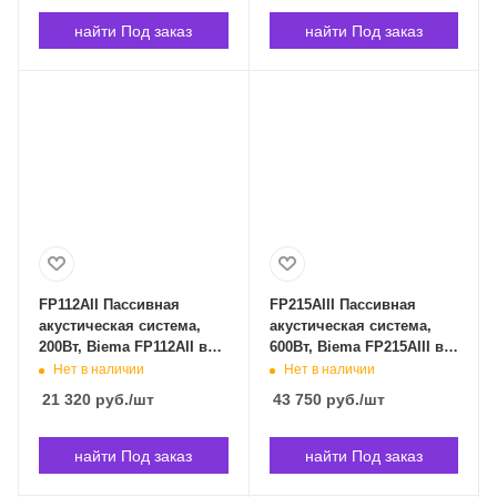
найти Под заказ
найти Под заказ
FP112AII Пассивная
FP215AIII Пассивная
акустическая система,
акустическая система,
200Вт, Biema FP112AII в
600Вт, Biema FP215AIII в
Владивостоке
Владивостоке
Нет в наличии
Нет в наличии
21 320
руб.
/шт
43 750
руб.
/шт
найти Под заказ
найти Под заказ