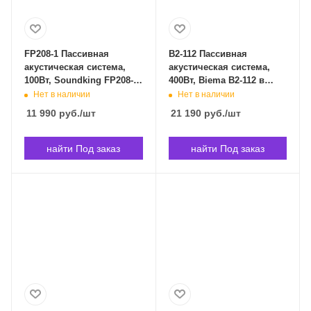
FP208-1 Пассивная
B2-112 Пассивная
акустическая система,
акустическая система,
100Вт, Soundking FP208-1
400Вт, Biema B2-112 в
в Владивостоке
Владивостоке
Нет в наличии
Нет в наличии
11 990
руб.
/шт
21 190
руб.
/шт
найти Под заказ
найти Под заказ