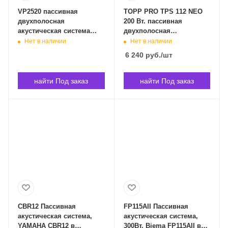
VP2520 пассивная
TOPP PRO TPS 112 NEO
двухполосная
200 Вт. пассивная
акустическая система
двухполосная
2000вт, 2 динамика,
акустическая система
Нет в наличии
Нет в наличии
BEHRINGE VP2520 в
TOPP PRO TPS 112 NEO в
6 240
руб.
/шт
Владивостоке
Владивостоке
найти Под заказ
найти Под заказ
CBR12 Пассивная
FP115AII Пассивная
акустическая система,
акустическая система,
YAMAHA CBR12 в
300Вт, Biema FP115AII в