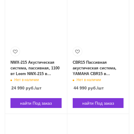
NWX-215 Акустическая
CBR15 Пассивная
система, пассивная, 1100
акустическая система,
вт Leem NWX-215 в
YAMAHA CBR15 в
Владивостоке
Владивостоке
Нет в наличии
Нет в наличии
24 990
руб.
/шт
44 990
руб.
/шт
найти Под заказ
найти Под заказ