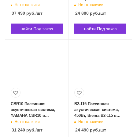
Владивостоке
Владивостоке
Нет в наличии
Нет в наличии
37 490
руб.
/шт
24 880
руб.
/шт
найти Под заказ
найти Под заказ
CBR10 Пассивная
B2-115 Пассивная
акустическая система,
акустическая система,
YAMAHA CBR10 в
450Вт, Biema B2-115 в
Владивостоке
Владивостоке
Нет в наличии
Нет в наличии
31 240
руб.
/шт
24 490
руб.
/шт