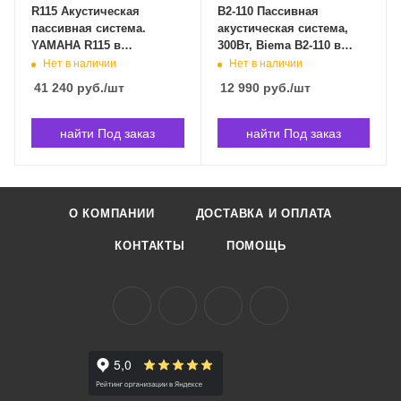
R115 Акустическая
B2-110 Пассивная
пассивная система.
акустическая система,
YAMAHA R115 в
300Вт, Biema B2-110 в
Владивостоке
Владивостоке
Нет в наличии
Нет в наличии
41 240
руб.
/шт
12 990
руб.
/шт
найти Под заказ
найти Под заказ
О КОМПАНИИ
ДОСТАВКА И ОПЛАТА
КОНТАКТЫ
ПОМОЩЬ