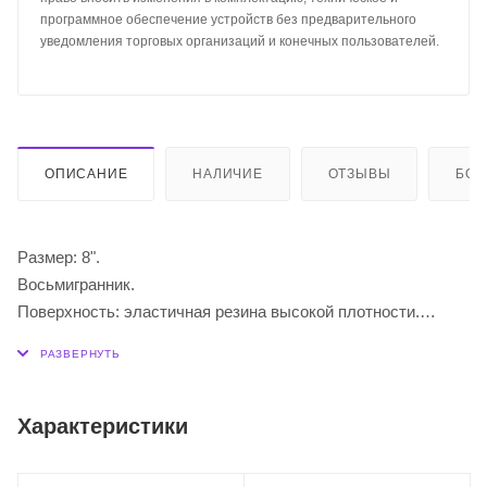
программное обеспечение устройств без предварительного
уведомления торговых организаций и конечных пользователей.
ОПИСАНИЕ
НАЛИЧИЕ
ОТЗЫВЫ
БО
Размер: 8".
Восьмигранник.
Поверхность: эластичная резина высокой плотности.
Основа: ДВП.
Цвет: серый.
Самый большой выбор в Приморском крае! Доставляем по
всей России !
Характеристики