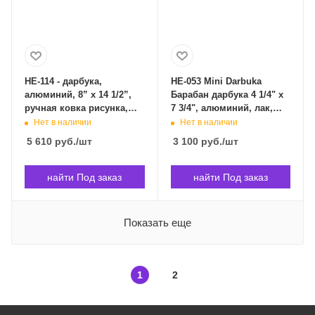
HE-114 - дарбука,
HE-053 Mini Darbuka
алюминий, 8” x 14 1/2”,
Барабан дарбука 4 1/4" x
ручная ковка рисунка,
7 3/4", алюминий, лак,
настроечный ключ в
Meinl HE-053 в
Нет в наличии
Нет в наличии
комплекте . MEINL HE-114
Владивостоке
5 610
руб.
/шт
3 100
руб.
/шт
в Владивостоке
найти Под заказ
найти Под заказ
Показать еще
1
2