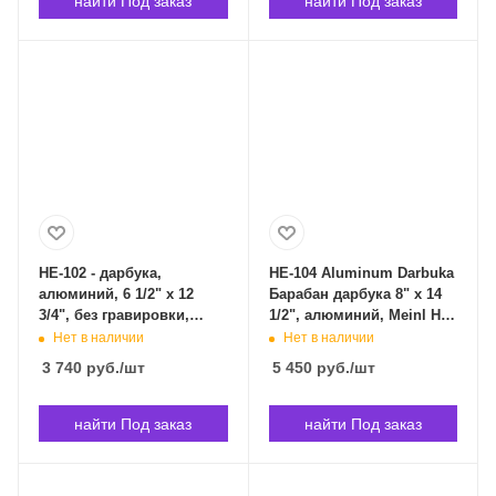
найти Под заказ
найти Под заказ
HE-102 - дарбука,
HE-104 Aluminum Darbuka
алюминий, 6 1/2" x 12
Барабан дарбука 8" x 14
3/4", без гравировки,
1/2", алюминий, Meinl HE-
настроечный ключ в
104 в Владивостоке
Нет в наличии
Нет в наличии
комплекте. MEINL HE-102
3 740
руб.
/шт
5 450
руб.
/шт
в Владивостоке
найти Под заказ
найти Под заказ