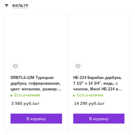
ФИЛЬТР
DRBTL6-12M Турецкая
HE-214 Барабан дарбука,
дарбука, гофрированная,
7 1/2" x 14 3/4", медь, с
цвет: металлик, размер:
чехлом, Meinl HE-214 в
6"(15 см) x 12" (30 см),
Владивостоке
Есть в наличии
Есть в наличии
YUKA DRBTL6-12M в
3 560
руб.
/шт
14 290
руб.
/шт
Владивостоке
В корзину
В корзину