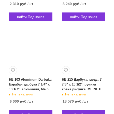
DRBTP5-10RD в
Владивостоке
2 310
руб.
/шт
8 240
руб.
/шт
Владивостоке
найти Под заказ
найти Под заказ
HE-103 Aluminum Darbuka
HE-215 Дарбука, медь, 7
Барабан дарбука 7 1/4" x
7/8" x 15 1/2", ручная
13 1/3", алюминий, Meinl
ковка рисунка, MEINL HE-
HE-103 в Владивостоке
215 в Владивостоке
Нет в наличии
Нет в наличии
6 000
руб.
/шт
18 570
руб.
/шт