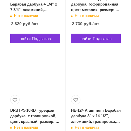
Барабан дарбука 4 1/4" x
дарбука, гофрированная,
7 3/4", алюминий,
цвет: металик, размер: 5'
черный, гравировка,
(13см) x 10' (24см), YUKA
Нет в наличии
Нет в наличии
Meinl HE-052 в
DRBTL5-10M в
2 820
руб.
/шт
2 730
руб.
/шт
Владивостоке
Владивостоке
найти Под заказ
найти Под заказ
DRBTP5-10RD Турецкая
HE-124 Aluminum Барабан
дарбука, с гравировкой,
дарбука 8" x 14 1/2",
цвет: красный, размер: 5'
алюминий, гравировка,
(13см) x 10' (24см). YUKA
черный, Meinl HE-124 в
Нет в наличии
Нет в наличии