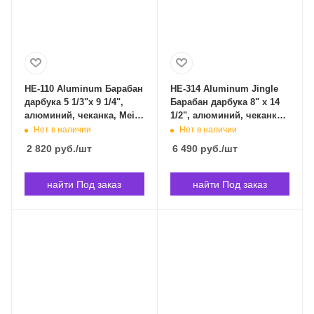
HE-110 Aluminum Барабан
HE-314 Aluminum Jingle
дарбука 5 1/3"x 9 1/4",
Барабан дарбука 8" x 14
алюминий, чеканка, Meinl
1/2", алюминий, чеканка,
HE-110 в Владивостоке
Meinl HE-314 в
Нет в наличии
Нет в наличии
Владивостоке
2 820
руб.
/шт
6 490
руб.
/шт
найти Под заказ
найти Под заказ