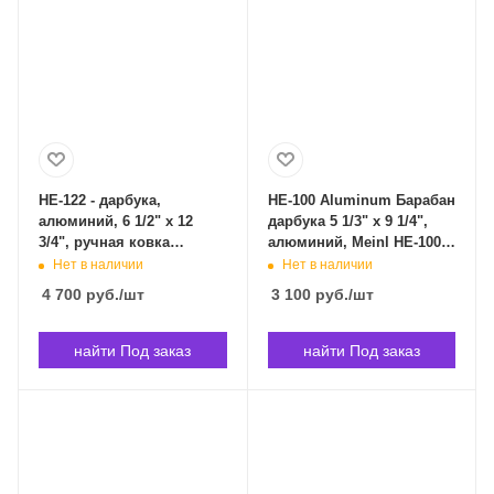
HE-122 - дарбука,
HE-100 Aluminum Барабан
алюминий, 6 1/2" x 12
дарбука 5 1/3" x 9 1/4",
3/4", ручная ковка
алюминий, Meinl HE-100 в
рисунка, настроечный
Владивостоке
Нет в наличии
Нет в наличии
ключ. MEINL HE-122 в
4 700
руб.
/шт
3 100
руб.
/шт
Владивостоке
найти Под заказ
найти Под заказ