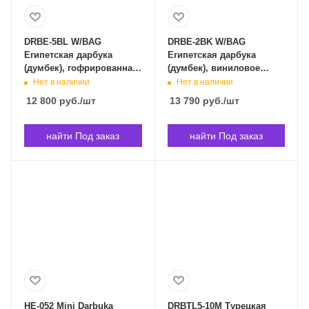
DRBE-5BL W/BAG
DRBE-2BK W/BAG
Египетская дарбука
Египетская дарбука
(думбек), гофрированная,
(думбек), виниловое
цвет: голубой, 8,5' (22см)
покрытие, цвет: черный.
Нет в наличии
Нет в наличии
x 17. YUKA DRBE-5BL в
YUKA DRBE-2BK W/BAG в
12 800
руб.
/шт
13 790
руб.
/шт
Владивостоке
Владивостоке
найти Под заказ
найти Под заказ
HE-052 Mini Darbuka
DRBTL5-10M Турецкая