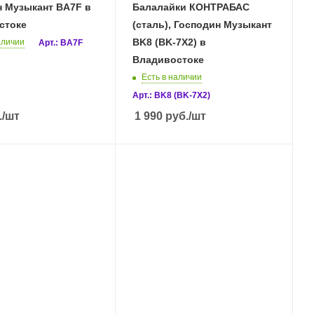
узыкант BA7F в
Балалайки КОНТРАБАС
стоке
(сталь), Господин Музыкант
BK8 (BK-7X2) в
аличии
Арт.: BA7F
Владивостоке
Есть в наличии
Арт.: BK8 (BK-7X2)
.
/шт
1 990
руб.
/шт