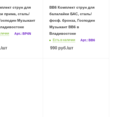
плект струн для
BB6 Комплект струн для
и прима, сталь/
балалайки БАС, сталь/
Господин Музыкант
фосф. бронза, Господин
Владивостоке
Музыкант BB6 в
Владивостоке
аличии
Арт.: BP4N
Есть в наличии
Арт.: BB6
.
/шт
990
руб.
/шт