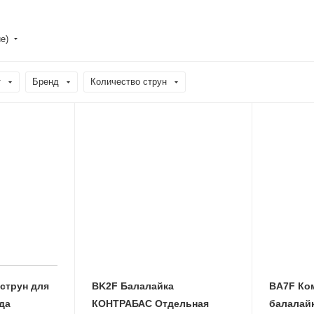
е)
т
Бренд
Количество струн
 струн для
BK2F Балалайка
BA7F Ком
да
КОНТРАБАС Отдельная
балалайк