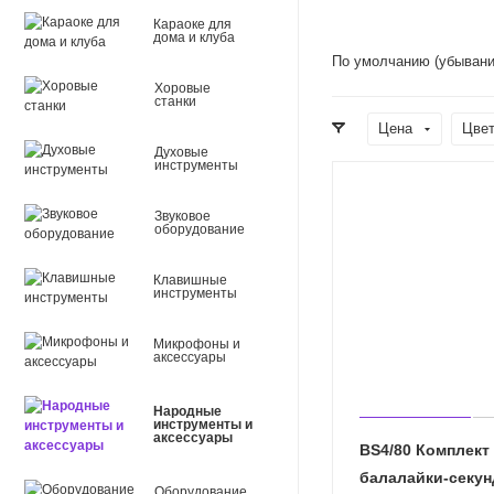
Караоке для
дома и клуба
По умолчанию (убывани
Хоровые
станки
Цена
Цве
Духовые
инструменты
Звуковое
оборудование
Клавишные
инструменты
Микрофоны и
аксессуары
Народные
инструменты и
аксессуары
BS4/80 Комплект
балалайки-секун
Оборудование