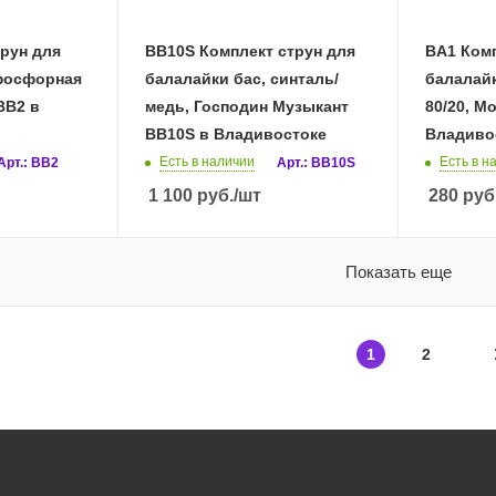
трун для
BB10S Комплект струн для
BA1 Комп
 фосфорная
балалайки бас, синталь/
балалайк
BB2 в
медь, Господин Музыкант
80/20, М
BB10S в Владивостоке
Владиво
Есть в наличии
Есть в н
Арт.: BB2
Арт.: BB10S
1 100
руб.
/шт
280
руб
Показать еще
1
2