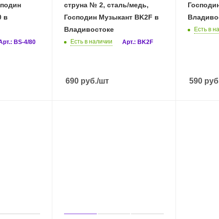
сподин
струна № 2, сталь/медь,
Господин М
0 в
Господин Музыкант BK2F в
Владиво
Владивостоке
Есть в н
Есть в наличии
Арт.: BS-4/80
Арт.: BK2F
690
руб.
/шт
590
руб