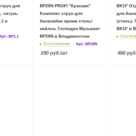
струн для
BP29N PROFI "Красная"
BK1F Отд
, латунь
Комплект струн для
для бал
.1 в
балалайки прима сталь/
(сталь),
нейлон, Господин Музыкант
BK1F в 
BP29N в Владивостоке
Есть в н
Арт.: BP1.1
Есть в наличии
Арт.: BP29N
290
руб.
/шт
480
руб