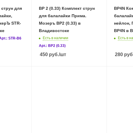
 струн для
BP 2 (0.33) Комплект струн
BP4N Ком
лайки,
для балалайки Прима.
балалайк
керЪ STR-
Мозеръ BP2 (0.33) в
нейлон, 
ке
Владивостоке
BP4N в 
Есть в наличии
Есть в н
Арт.: STR-B6
Арт.: BP2 (0.33)
450
руб.
/шт
280
руб