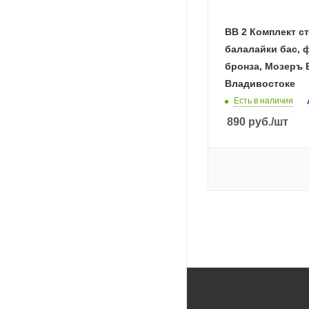
BB 2 Комплект с
балалайки бас,
бронза, Мозеръ 
Владивостоке
Есть в наличии
890
руб.
/шт