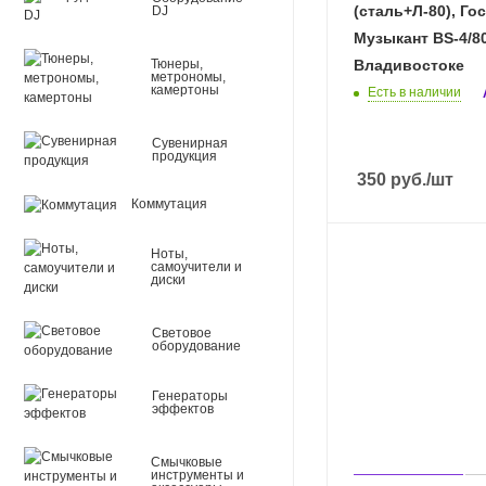
(сталь+Л-80), Го
DJ
Музыкант BS-4/8
Тюнеры,
Владивостоке
метрономы,
камертоны
Есть в наличии
Сувенирная
продукция
350
руб.
/шт
Коммутация
Ноты,
самоучители и
диски
Световое
оборудование
Генераторы
эффектов
Смычковые
инструменты и