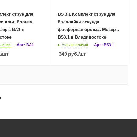
лект струн для
BS 3.1 Комплект струн для
и альт, бронза
балалайки секунда,
озеръ BA1 в
фосфорная бронза, Мозеръ
стоке
BS3.1 в Владивостоке
аличии
Есть в наличии
Арт.: BA1
Арт.: BS3.1
.
/шт
340
руб.
/шт