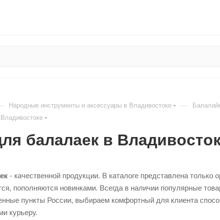
—
—
Народные инструменты и аксессуары в Владивостоке
Балалайк
 Владивостоке
ля балалаек в Владивосто
ек
- качественной продукции. В каталоге представлена только 
ся, пополняются новинками. Всегда в наличии популярные тов
енные пункты России, выбираем комфортный для клиента способ
и курьеру.