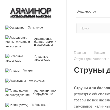
Владивосток
Остальное
Аккордеоны,
баяны, гармони
и аксессуары
—
Главная
Каталог
Гитарные
Струны для балалаек в
аксессуары
Струны д
Гитары
Аксессуары
Струны для балала
Трансляционное
регулярно обновляют
оборудование
товары во все насел
Тейпы (скотч)
самовывоз, наличным