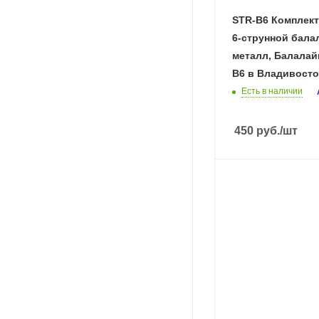
STR-B6 Комплект
6-струнной бала
металл, Балалай
B6 в Владивосто
Есть в наличии
450
руб.
/шт