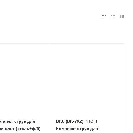
плект струн для
BK8 (BK-7X2) PROFI
и-альт (сталь+ф/б)
Комплект струн для