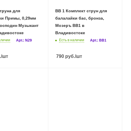
струна для
BB 1 Комплект струн для
ки Примы, 0,29мм
балалайки бас, бронза,
 Господин Музыкант
Мозеръ BB1 в
ладивостоке
Владивостоке
аличии
Есть в наличии
Арт.: N29
Арт.: BB1
.
/шт
790
руб.
/шт