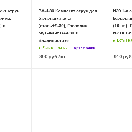
лект струн
BA-4/80 Комплект струн для
N29 1-я 
рима.
балалайки-альт
Балалай
 в
(сталь+Л-80), Господин
(10шт.),
Музыкант BA4/80 в
N29 в В
Владивостоке
Есть в н
Есть в наличии
Арт.: BA4/80
390
руб.
/шт
910
руб