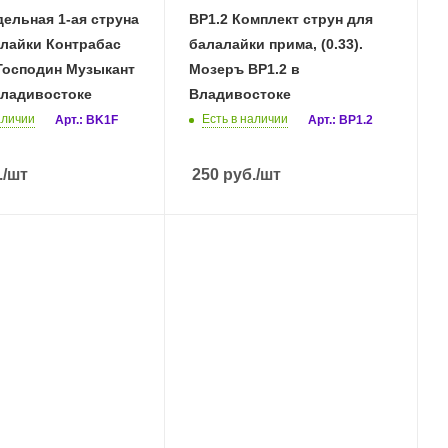
ельная 1-ая струна
BP1.2 Комплект струн для
алайки Контрабас
балалайки прима, (0.33).
 Господин Музыкант
Мозеръ BP1.2 в
Владивостоке
Владивостоке
аличии
Есть в наличии
Арт.: BK1F
Арт.: BP1.2
.
/шт
250
руб.
/шт