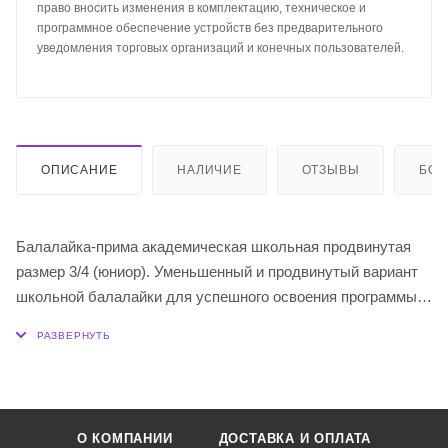
право вносить изменения в комплектацию, техническое и
программное обеспечение устройств без предварительного
уведомления торговых организаций и конечных пользователей.
ОПИСАНИЕ
НАЛИЧИЕ
ОТЗЫВЫ
БО
Балалайка-прима академическая школьная продвинутая
размер 3/4 (юниор). Уменьшенный и продвинутый вариант
школьной балалайки для успешного освоения программы
музыкального обучения. Удобная эргономика, компактные
размеры, аккуратная сборка и качественные материалы
делают БалалайкерЪ Юниор оптимальным решением для
начинающих музыкантов. Балалайка удобная и лёгкая в
звукоизвлечении. В инструменте отражены основные
О КОМПАНИИ
ДОСТАВКА И ОПЛАТА
требования предъявляемые к учебным балалайкам