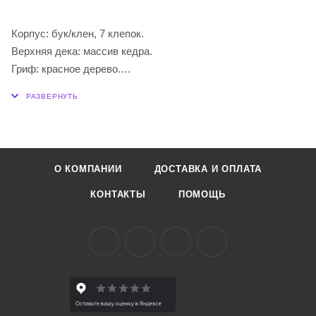
Корпус: бук/клен, 7 клепок.
Верхняя дека: массив кедра.
Гриф: красное дерево.
Накладка и подставка: палисандр.
Окантовка: красное дерево.
15 ладов.
Панцирь: АБС-пластик.
Колковая механика: металлическая на одной планке.
О КОМПАНИИ
ДОСТАВКА И ОПЛАТА
Лаковое покрытие: матовое.
КОНТАКТЫ
ПОМОЩЬ