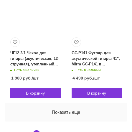
ЧГ12 2/1 Чехол для
GC-P141 Футляр для
гитары (акустическая, 12-
акустической гитары 41",
струнная), утепленный
Mirra GC-P141 в
LAMINOR ЧГ12 2/1 в
Владивостоке
Есть в наличии
Есть в наличии
Владивостоке
1 900
руб.
/шт
4 490
руб.
/шт
В корзину
В корзину
Показать еще