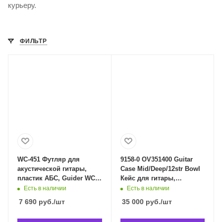
курьеру.
ФИЛЬТР
WC-451 Футляр для
9158-0 OV351400 Guitar
акустической гитары,
Case Mid/Deep/12str Bowl
пластик АБС, Guider WC-
Кейс для гитары,
451 в Владивостоке
OVATION 9158-0 OV351400
Есть в наличии
Есть в наличии
в Владивостоке
7 690
руб.
/шт
35 000
руб.
/шт