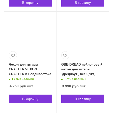
В корзину
В корзину
Чехол для гитары
GBE-DREAD нейлоновый
CRAFTER ЧЕХОЛ
чехол для гитары
CRAFTER в Владивостоке
'дредноут', вес 0,9кг,
GATOR GBE-DREAD в
Есть в наличии
Есть в наличии
Владивостоке
4 250
руб.
/шт
3 990
руб.
/шт
В корзину
В корзину