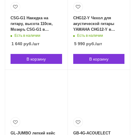
CSG-G1 Накидка на
CHG12-Y Чехол для
гитару, высота 110см,
акустической гитары
Мозеръ CSG-G1 в
YAMAHA CHG12-Y в
Владивостоке
Владивостоке
Есть в наличии
Есть в наличии
1 640
руб.
/шт
5 990
руб.
/шт
В корзину
В корзину
GL-JUMBO легкий кейс
GB-4G-ACOUELECT