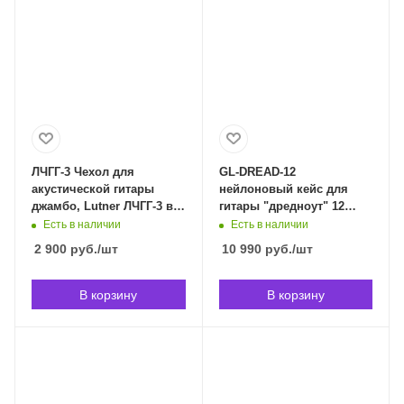
ЛЧГГ-3 Чехол для
GL-DREAD-12
акустической гитары
нейлоновый кейс для
джамбо, Lutner ЛЧГГ-3 в
гитары "дредноут" 12
Владивостоке
струн, GATOR GL-DREAD-
Есть в наличии
Есть в наличии
12 в Владивостоке
2 900
руб.
/шт
10 990
руб.
/шт
В корзину
В корзину