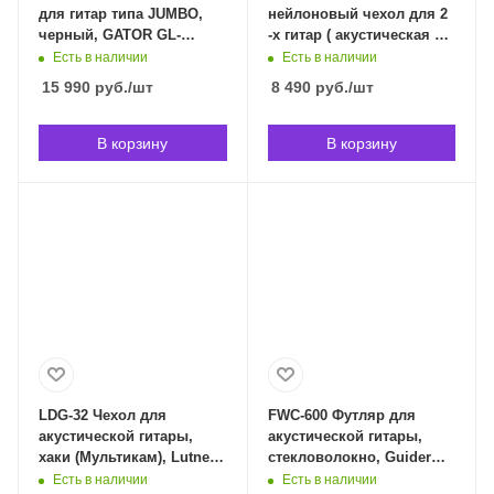
для гитар типа JUMBO,
нейлоновый чехол для 2
черный, GATOR GL-
-х гитар ( акустическая +
JUMBO в Владивостоке
электрогитары). GATOR
Есть в наличии
Есть в наличии
GB-4G-ACOUELECT в
15 990
руб.
/шт
8 490
руб.
/шт
Владивостоке
В корзину
В корзину
LDG-32 Чехол для
FWC-600 Футляр для
акустической гитары,
акустической гитары,
хаки (Мультикам), Lutner
стекловолокно, Guider
LDG-32 в Владивостоке
FWC-600 в Владивостоке
Есть в наличии
Есть в наличии