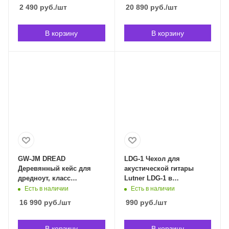
2 490
руб.
/шт
20 890
руб.
/шт
В корзину
В корзину
GW-JM DREAD
LDG-1 Чехол для
Деревянный кейс для
акустической гитары
дредноут, класс
Lutner LDG-1 в
"DELUXE". GATOR GW-JM
Владивостоке
Есть в наличии
Есть в наличии
DREAD в Владивостоке
16 990
руб.
/шт
990
руб.
/шт
В корзину
В корзину