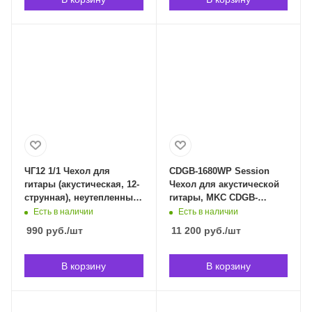
ЧГ12 1/1 Чехол для
CDGB-1680WP Session
гитары (акустическая, 12-
Чехол для акустической
струнная), неутепленный
гитары, MKC CDGB-
, Laminor ЧГ12 1/1 в
1680WP в Владивостоке
Есть в наличии
Есть в наличии
Владивостоке
990
руб.
/шт
11 200
руб.
/шт
В корзину
В корзину