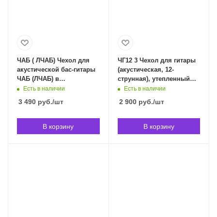
ЧАБ ( ЛЧАБ) Чехол для
ЧГ12 3 Чехол для гитары
акустической бас-гитары
(акустическая, 12-
ЧАБ (ЛЧАБ) в
струнная), утепленный
Владивостоке
ЧГ12-3 в Владивостоке
Есть в наличии
Есть в наличии
3 490
руб.
/шт
2 900
руб.
/шт
В корзину
В корзину