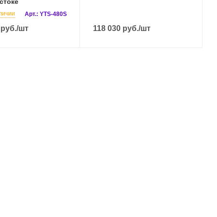
стоке
личии
Арт.: YTS-480S
руб.
/шт
118 030
руб.
/шт