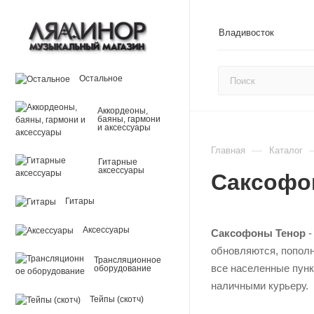
Владивосток
Остальное
Аккордеоны,
баяны, гармони
и аксессуары
—
Главная
Каталог
Гитарные
аксессуары
Саксофо
Гитары
Аксессуары
Саксофоны Тенор
-
обновляются, пополн
Трансляционное
все населенные пунк
оборудование
наличными курьеру.
Тейпы (скотч)