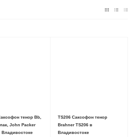
аксофон тенор Bb,
TS206 Саксофон тенор
лак, John Packer
Brahner TS206 в
P042G в Владивостоке
Владивостоке