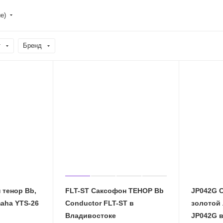
е)
т
Бренд
 тенор Bb,
FLT-ST Саксофон ТЕНОР Bb
JP042G С
maha YTS-26
Conductor FLT-ST в
золотой 
Владивостоке
J