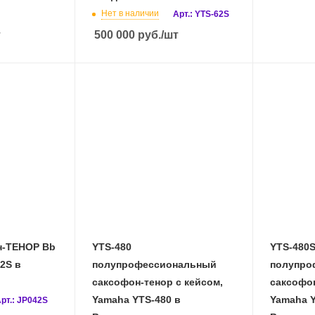
Нет в наличии
Арт.: YTS-62S
т
500 000
руб.
/шт
н-ТЕНОР Bb
YTS-480
YTS-480
S в
полупрофессиональный
полупро
саксофон-тенор с кейсом,
саксофон
Yamaha YTS-480 в
Yamaha YTS-480S в
рт.: JP042S