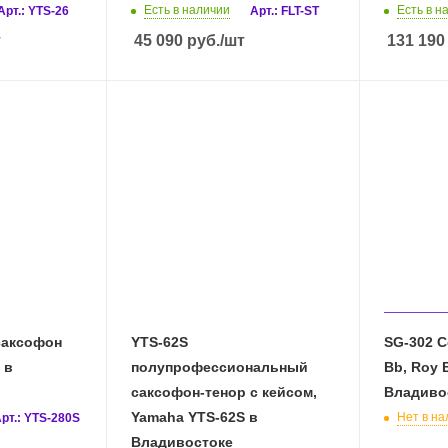
Есть в наличии
Есть в н
Арт.: YTS-26
Арт.: FLT-ST
т
45 090
руб.
/шт
131 190
саксофон
YTS-62S
SG-302 
полупрофессиональный
Bb, Roy 
саксофон-тенор с кейсом,
Владиво
Yamaha YTS-62S в
Нет в на
рт.: YTS-280S
Владивостоке