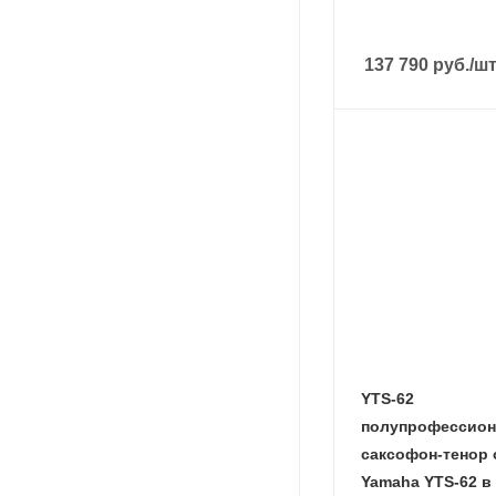
137 790
руб.
/ш
YTS-62
полупрофессио
саксофон-тенор с кейсом,
Yamaha YTS-62 в