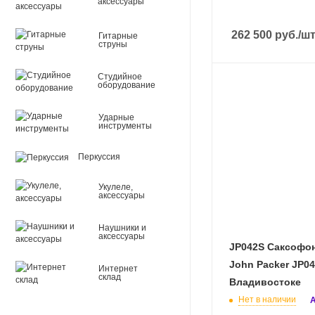
аксессуары
262 500
руб.
/ш
Гитарные
струны
Студийное
оборудование
Ударные
инструменты
Перкуссия
Укулеле,
аксессуары
Наушники и
аксессуары
JP042S Саксофо
John Packer JP042
Интернет
склад
Владивостоке
Нет в наличии
А