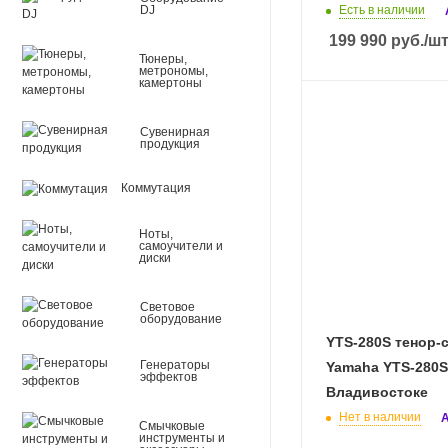
DJ
Есть в наличии
199 990
руб.
/ш
Тюнеры,
метрономы,
камертоны
Сувенирная
продукция
Коммутация
Ноты,
самоучители и
диски
Световое
оборудование
YTS-280S тенор-
Генераторы
Yamaha YTS-280S в
эффектов
Владивостоке
Нет в наличии
А
Смычковые
инструменты и