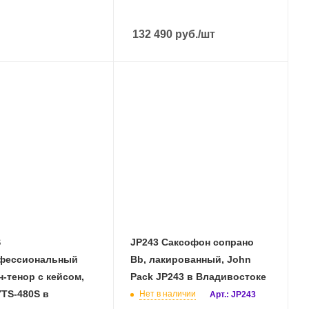
132 490
руб.
/шт
S
JP243 Саксофон сопрано
фессиональный
Bb, лакированный, John
-тенор с кейсом,
Pack JP243 в Владивостоке
Нет в наличии
Арт.: JP243