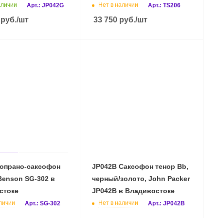
аличии
Нет в наличии
Арт.: JP042G
Арт.: TS206
руб.
/шт
33 750
руб.
/шт
Сопрано-саксофон
JP042B Саксофон тенор Bb,
Benson SG-302 в
черный/золото, John Packer
стоке
JP042B в Владивостоке
личии
Нет в наличии
Арт.: SG-302
Арт.: JP042B