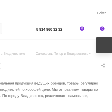
ВОЙТИ
0
0
8 914 960 32 32
—
 в Владивостоке
Саксофоны Тенор в Владивостоке
инальная продукция ведущих брендов, товары регулярно
изводителей по хорошей цене. Мы отправляем товары во
 По городу Владивосток, реализован - самовывоз,