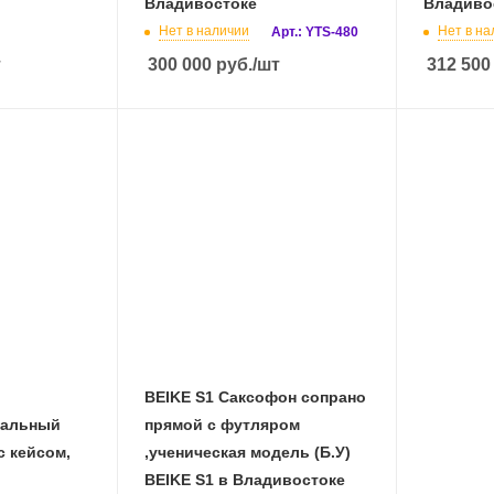
Владивостоке
Владиво
Нет в наличии
Нет в на
Арт.: YTS-480
т
300 000
руб.
/шт
312 500
BEIKE S1 Саксофон сопрано
нальный
прямой с футляром
,ученическая модель (Б.У)
BEIKE S1 в Владивостоке