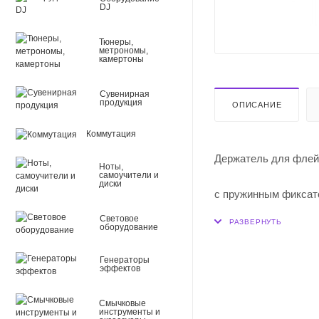
DJ
Тюнеры,
метрономы,
камертоны
Сувенирная
продукция
ОПИСАНИЕ
Коммутация
Держатель для фл
Ноты,
самоучители и
диски
с пружинным фиксат
Световое
оборудование
вертикальное распо
Генераторы
металл, цвет чёрный
эффектов
Смычковые
инструменты и