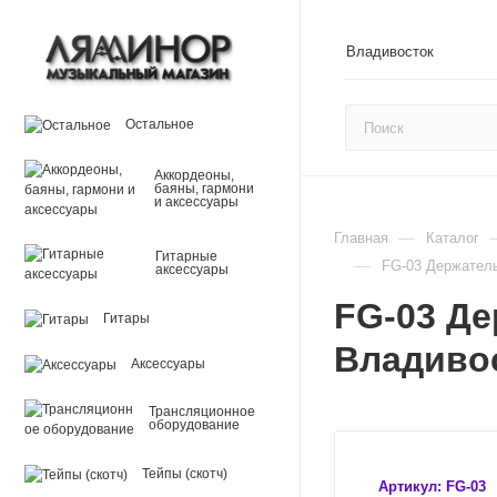
Владивосток
Остальное
Аккордеоны,
баяны, гармони
и аксессуары
—
Главная
Каталог
Гитарные
—
FG-03 Держател
аксессуары
FG-03 Д
Гитары
Владиво
Аксессуары
Трансляционное
оборудование
Тейпы (скотч)
Артикул:
FG-03