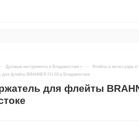
—
—
Духовые инструменты в Владивостоке
Флейты и аксессуары в
ь для флейты BRAHNER FG-03 в Владивостоке
ержатель для флейты BRAHN
стоке