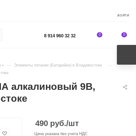
ВОЙТИ
0
0
8 914 960 32 32
—
—
е
Элементы питания (Батарейки) в Владивостоке
токе
А алкалиновый 9В,
стоке
490
руб.
/шт
Цена указана без учета НДС