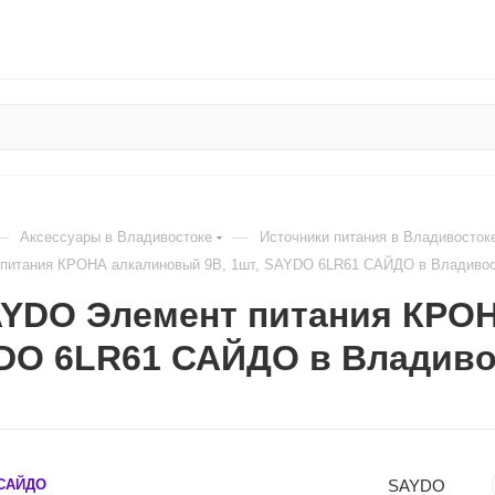
—
—
Аксессуары в Владивостоке
Источники питания в Владивосток
питания КРОНА алкалиновый 9В, 1шт, SAYDO 6LR61 САЙДО в Владивос
AYDO Элемент питания КРОН
YDO 6LR61 САЙДО в Владиво
SAYDO
 САЙДО