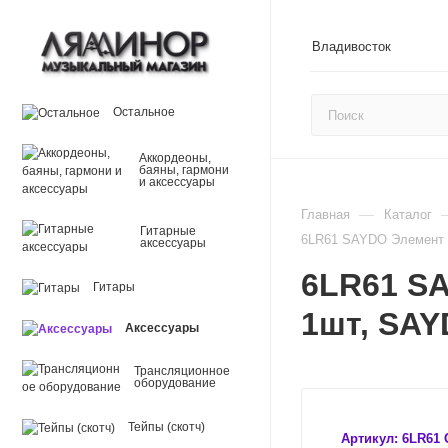
Владивосток
Остальное
Аккордеоны,
баяны, гармони
и аксессуары
—
Главная
Каталог
Гитарные
6LR61 SAYDO Элемент 
аксессуары
6LR61 S
Гитары
1шт, SA
Аксессуары
Трансляционное
оборудование
Тейпы (скотч)
Артикул:
6LR61