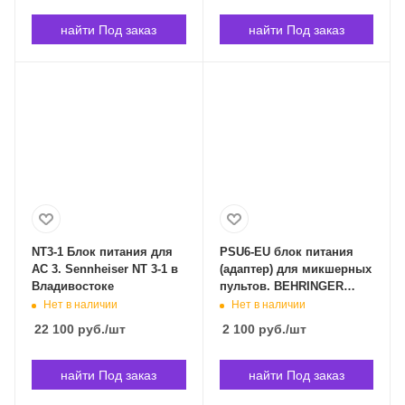
найти Под заказ
найти Под заказ
NT3-1 Блок питания для
PSU6-EU блок питания
AС 3. Sennheiser NT 3-1 в
(адаптер) для микшерных
Владивостоке
пультов. BEHRINGER
PSU6-EU в Владивостоке
Нет в наличии
Нет в наличии
22 100
руб.
/шт
2 100
руб.
/шт
найти Под заказ
найти Под заказ