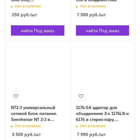
нестабилизированный
Нет в наличии
Нет в наличии
источник питания. TY-
250
руб.
/шт
7 890
руб.
/шт
1002 в Владивостоке
найти Под заказ
найти Под заказ
NT2-3 универсальный
1176-SA адаптер для
сетевой Блок питания.
объединения 2-х 1176LN и
Sennheiser NT 2-3 в
6176 в стерео-пару.
Владивостоке
Universal Audio 1176-SA в
Нет в наличии
Нет в наличии
Владивостоке
3 500
руб.
/шт
7 990
руб.
/шт