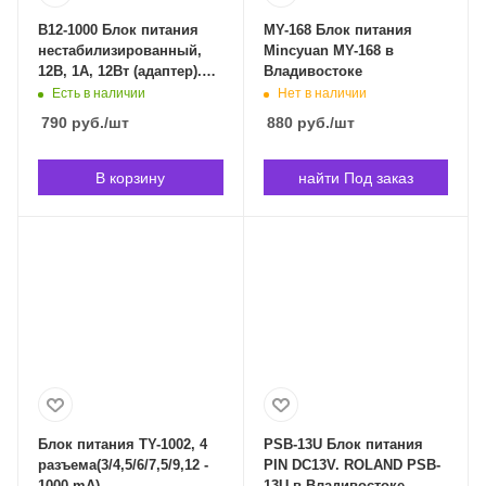
B12-1000 Блок питания
MY-168 Блок питания
нестабилизированный,
Mincyuan MY-168 в
12В, 1А, 12Вт (адаптер).
Владивостоке
Robiton B12-1000 в
Есть в наличии
Нет в наличии
Владивостоке
790
руб.
/шт
880
руб.
/шт
В корзину
найти Под заказ
Блок питания TY-1002, 4
PSB-13U Блок питания
разъема(3/4,5/6/7,5/9,12 -
PIN DC13V. ROLAND PSB-
1000 mA),
13U в Владивостоке