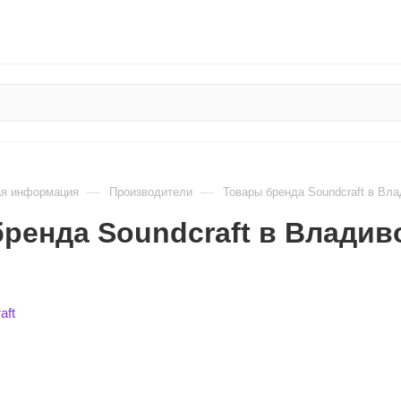
—
—
ая информация
Производители
Товары бренда Soundcraft в Вл
ренда Soundcraft в Владив