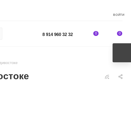
ВОЙТИ
0
0
8 914 960 32 32
адивостоке
остоке