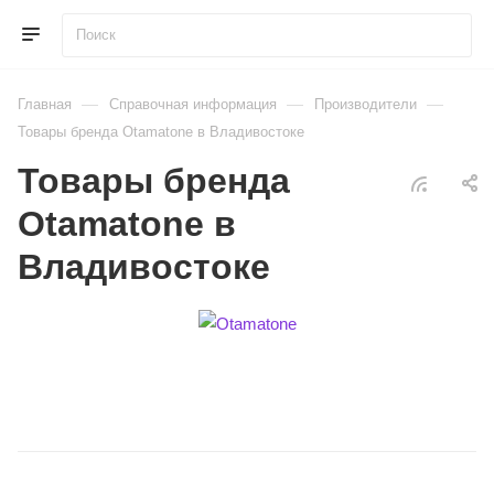
—
—
—
Главная
Справочная информация
Производители
Товары бренда Otamatone в Владивостоке
Товары бренда
Otamatone в
Владивостоке