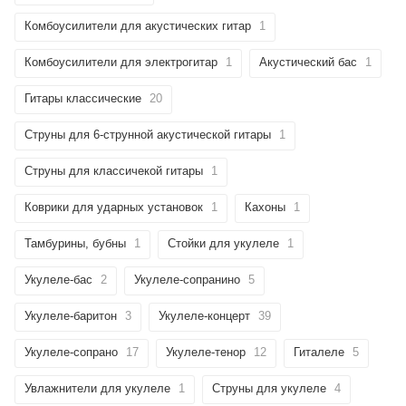
Комбоусилители для акустических гитар
1
Комбоусилители для электрогитар
1
Акустический бас
1
Гитары классические
20
Струны для 6-струнной акустической гитары
1
Струны для классичекой гитары
1
Коврики для ударных установок
1
Кахоны
1
Тамбурины, бубны
1
Стойки для укулеле
1
Укулеле-бас
2
Укулеле-сопранино
5
Укулеле-баритон
3
Укулеле-концерт
39
Укулеле-сопрано
17
Укулеле-тенор
12
Гиталеле
5
Увлажнители для укулеле
1
Струны для укулеле
4