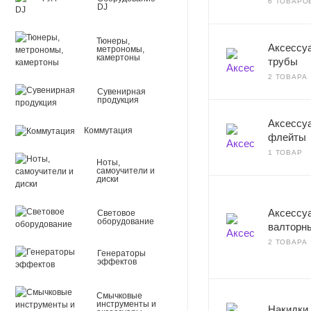
6 ТОВАРО
DJ
Тюнеры,
Аксессу
метрономы,
камертоны
трубы
2 ТОВАРА
Сувенирная
продукция
Аксессу
Коммутация
флейты
1 ТОВАР
Ноты,
самоучители и
диски
Аксессу
Световое
оборудование
валторн
2 ТОВАРА
Генераторы
эффектов
Смычковые
инструменты и
Накидки