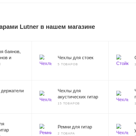
арами Lutner в нашем магазине
я баянов,
нов и
Чехлы для стоек
й
5 ТОВАРОВ
и держатели
Чехлы для
акустических гитар
15 ТОВАРОВ
ля
Ремни для гитар
итар
2 ТОВАРА