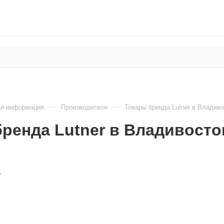
—
—
ая информация
Производители
Товары бренда Lutner в Владиво
ренда Lutner в Владивосто