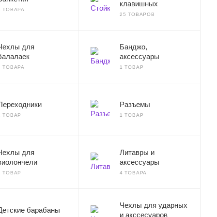
клавишных
3 ТОВАРА
25 ТОВАРОВ
Чехлы для
Банджо,
балалаек
аксессуары
4 ТОВАРА
1 ТОВАР
Переходники
Разъемы
1 ТОВАР
1 ТОВАР
Чехлы для
Литавры и
виолончели
аксессуары
1 ТОВАР
4 ТОВАРА
Чехлы для ударных
Детские барабаны
и акссесуаров