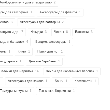
Комбоусилители для электрогитар
2
ары для саксофона
1
Аксессуары для флейты
1
ментов
3
Аксессуары для валторны
2
защита и др.
7
Накидки
3
Чехлы
8
Банкетки
3
ы для балалаек
4
Банджо, аксессуары
1
ъемы
1
Книги
1
Папки для нот
1
ля ударника
1
Детские барабаны
1
Палочки для маримбы
14
Чехлы для барабанных палочек
1
1
Аксессуары для кахона
1
Бонги
1
Кастаньеты
1
Тамбурины, бубны
1
Тон-блоки, Коробочки
1