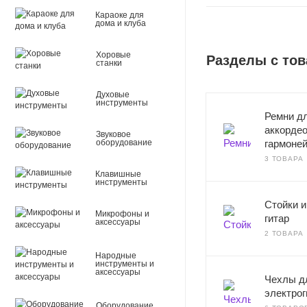
Караоке для
дома и клуба
Хоровые
Разделы с тов
станки
Духовые
инструменты
Ремни дл
аккордео
Звуковое
гармоне
оборудование
3 ТОВАРА
Клавишные
инструменты
Стойки 
Микрофоны и
гитар
аксессуары
2 ТОВАРА
Народные
инструменты и
аксессуары
Чехлы д
электрог
Оборудование