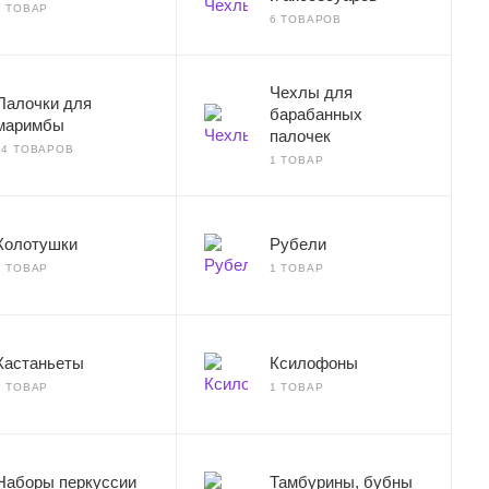
1 ТОВАР
6 ТОВАРОВ
Чехлы для
Палочки для
барабанных
маримбы
палочек
14 ТОВАРОВ
1 ТОВАР
Колотушки
Рубели
1 ТОВАР
1 ТОВАР
Кастаньеты
Ксилофоны
1 ТОВАР
1 ТОВАР
Наборы перкуссии
Тамбурины, бубны