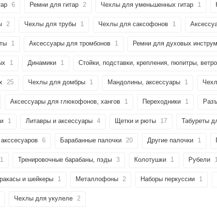
тар
6
Ремни для гитар
2
Чехлы для уменьшенных гитар
1
ы
2
Чехлы для трубы
1
Чехлы для саксофонов
1
Аксессу
ты
1
Аксессуары для тромбонов
1
Ремни для духовых инстру
ых
1
Динамики
1
Стойки, подставки, крепления, пюпитры, ветро
х
25
Чехлы для домбры
1
Мандолины, аксессуары
1
Чехл
Аксессуары для глюкофонов, хангов
1
Переходники
1
Раз
и
1
Литавры и аксессуары
4
Щетки и рюты
17
Табуреты д
 акссесуаров
6
Барабанные палочки
20
Другие палочки
1
1
Тренировочные барабаны, пэды
3
Колотушки
1
Рубели
ракасы и шейкеры
1
Металлофоны
2
Наборы перкуссии
1
Чехлы для укулеле
2