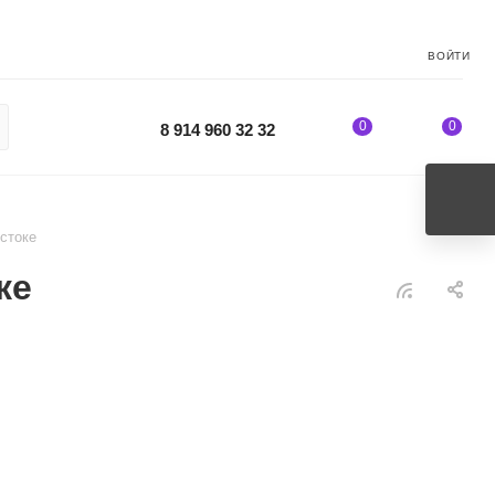
ВОЙТИ
0
0
8 914 960 32 32
стоке
ке