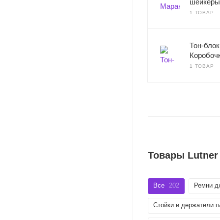
шейкеры
1 ТОВАР
Тон-блок
Коробоч
1 ТОВАР
Товары Lutner
Все
202
Ремни д
Стойки и держатели г