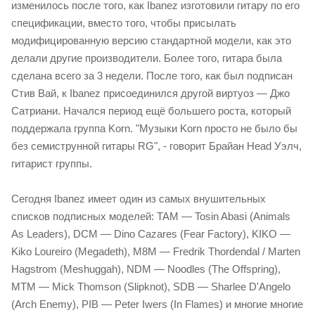
изменилось после того, как Ibanez изготовили гитару по его
спецификации, вместо того, чтобы присылать
модифицированную версию стандартной модели, как это
делали другие производители. Более того, гитара была
сделана всего за 3 недели. После того, как был подписан
Стив Вай, к Ibanez присоединился другой виртуоз — Джо
Сатриани. Начался период ещё большего роста, который
поддержала группа Korn. "Музыки Korn просто не было бы
без семиструнной гитары RG", - говорит Брайан Head Уэлч,
гитарист группы.
Сегодня Ibanez имеет один из самых внушительных
списков подписных моделей: TAM — Tosin Abasi (Animals
As Leaders), DCM — Dino Cazares (Fear Factory), KIKO —
Kiko Loureiro (Megadeth), M8M — Fredrik Thordendal / Marten
Hagstrom (Meshuggah), NDM — Noodles (The Offspring),
MTM — Mick Thomson (Slipknot), SDB — Sharlee D'Angelo
(Arch Enemy), PIB — Peter Iwers (In Flames) и многие многие