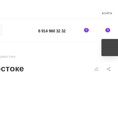
ВОЙТИ
0
0
8 914 960 32 32
дивостоке
остоке