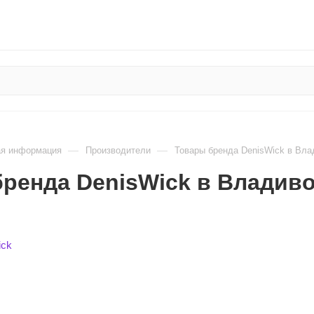
—
—
ая информация
Производители
Товары бренда DenisWick в Вла
ренда DenisWick в Владив