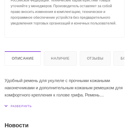
Российской Федерации. Технические характеристики товара
уточняйте у менеджеров. Производитель оставляет за собой
право вносить изменения в комплектацию, техническое и
программное обеспечение устройств без предварительного
уведомления торговых организаций и конечных пользователей.
ОПИСАНИЕ
НАЛИЧИЕ
ОТЗЫВЫ
БО
Удобный ремень для укулеле с прочными кожаными
наконечниками и дополнительным кожаным ремешком для
комфортного крепления к голове грифа. Ремень
регулируется по длине, что позволяет использовать его
для всех размеров укулеле - от сопрано до баритона.
Изготовлен из полиэстера - прочного, долговечного
материала, который не поддается деформации. Этот
Новости