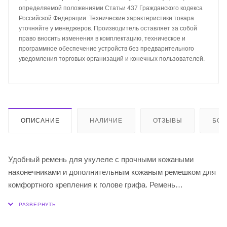
определяемой положениями Статьи 437 Гражданского кодекса
Российской Федерации. Технические характеристики товара
уточняйте у менеджеров. Производитель оставляет за собой
право вносить изменения в комплектацию, техническое и
программное обеспечение устройств без предварительного
уведомления торговых организаций и конечных пользователей.
ОПИСАНИЕ
НАЛИЧИЕ
ОТЗЫВЫ
БО
Удобный ремень для укулеле с прочными кожаными
наконечниками и дополнительным кожаным ремешком для
комфортного крепления к голове грифа. Ремень
регулируется по длине, что позволяет использовать его
для всех размеров укулеле - от сопрано до баритона.
Изготовлен из полиэстера - прочного, долговечного