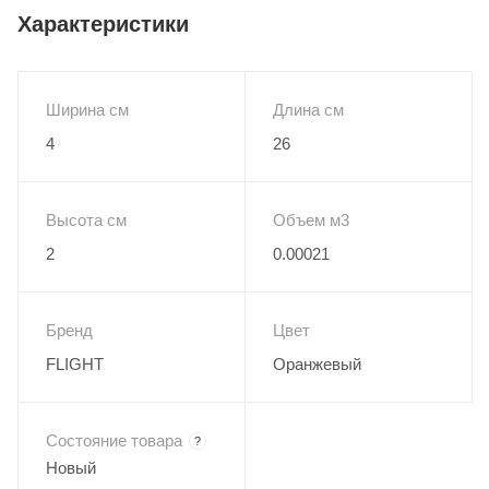
материала, который не поддается деформации.
Характеристики
Этот ремень подойдет для ценителей красоты, стиля и
комфорта.
Ширина см
Длина см
Характеристики:
4
26
Материал: полиэстер
Прочные кожаные наконечники
Ширина: 3.8 см (1,5")
Высота см
Объем м3
Минимальная длина: 72 см (28,5")
2
0.00021
Минимальная длина: 125 см (49,5")
Цвет: оранжевый, рисунок MARIGOLD
Бренд
Цвет
FLIGHT
Оранжевый
Состояние товара
?
Новый