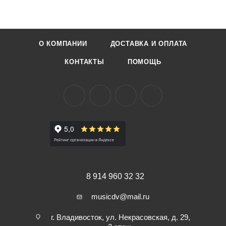
Габариты в коробке 39x39x18
Вес в упаковке 3.5 кг
О КОМПАНИИ
ДОСТАВКА И ОПЛАТА
Вес без упаковки 2.35 кг
КОНТАКТЫ
ПОМОЩЬ
Сделано в Китае
Самый большой выбор в Приморском крае! Доставляем по
всей России !
8 914 960 32 32
musicdv@mail.ru
г. Владивосток, ул. Некрасовская, д. 29,