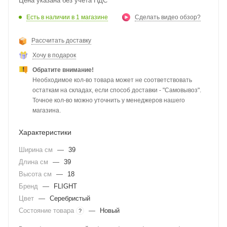
Цена указана без учета НДС
Есть в наличии
в 1 магазине
Сделать видео обзор?
Рассчитать доставку
Хочу в подарок
Обратите внимание!
Необходимое кол-во товара может не соответствовать
остаткам на складах, если способ доставки - "Самовывоз".
Точное кол-во можно уточнить у менеджеров нашего
магазина.
Характеристики
Ширина см
—
39
Длина см
—
39
Высота см
—
18
Бренд
—
FLIGHT
Цвет
—
Серебристый
Состояние товара
—
Новый
?