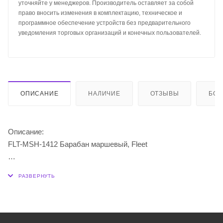
уточняйте у менеджеров. Производитель оставляет за собой
право вносить изменения в комплектацию, техническое и
программное обеспечение устройств без предварительного
уведомления торговых организаций и конечных пользователей.
ОПИСАНИЕ
НАЛИЧИЕ
ОТЗЫВЫ
БО
Описание:
FLT-MSH-1412 Барабан маршевый, Fleet
Барабан горизонтальный с подструнником
8 натяжных винтов
Корсет из сверхпрочного сплава
Обечайка: клен
Диаметр барабана 14”