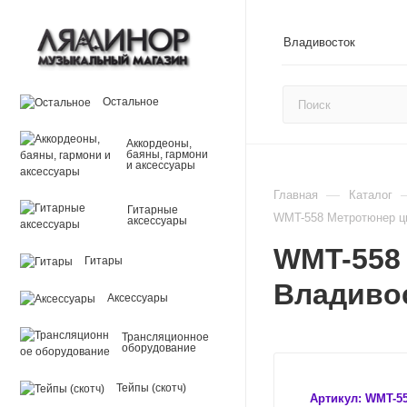
Владивосток
Остальное
Аккордеоны,
баяны, гармони
и аксессуары
—
Главная
Каталог
Гитарные
WMT-558 Метротюнер ц
аксессуары
WMT-558
Гитары
Владиво
Аксессуары
Трансляционное
оборудование
Тейпы (скотч)
Артикул:
WMT-5