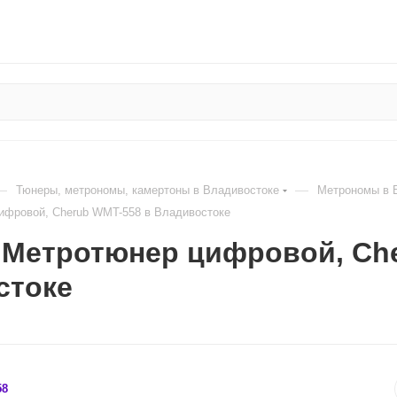
—
—
Тюнеры, метрономы, камертоны в Владивостоке
Метрономы в 
ифровой, Cherub WMT-558 в Владивостоке
 Метротюнер цифровой, Che
стоке
58