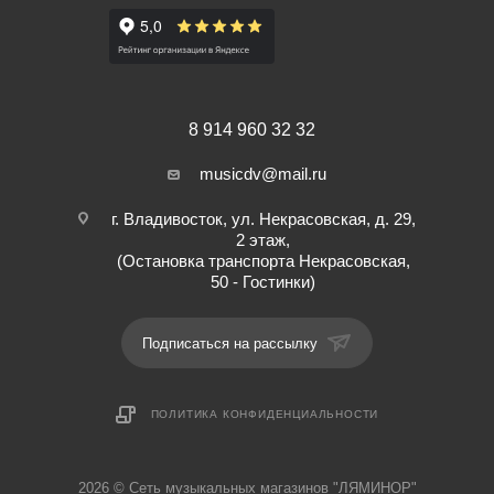
THD (общие гармонические искажения): 0,1% (1 кГц 0 дБ).
Отношение сигнал/шум микрофон: 66 дБ.
Отношение сигнал/шум линия: 102 дБ.
Чувствительность микрофонного входа: -50 дБ/600 Ом.
Чувствительность линейного входа: -10 дБ/10 кОм.
8 914 960 32 32
Питание: 220 В /50 Гц.
musicdv@mail.ru
Размер: 480 х 370 х 88мм.
Вес: 22 кг.
г. Владивосток, ул. Некрасовская, д. 29,
2 этаж,
(Остановка транспорта Некрасовская,
50 - Гостинки)
Подписаться на рассылку
ПОЛИТИКА КОНФИДЕНЦИАЛЬНОСТИ
2026 © Cеть музыкальных магазинов "ЛЯМИНОР"