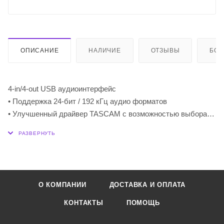
ОПИСАНИЕ
НАЛИЧИЕ
ОТЗЫВЫ
БО
4-in/4-out USB аудиоинтерфейс
• Поддержка 24-бит / 192 кГц аудио форматов
• Улучшенный драйвер TASCAM с возможностью выбора
размера буфера из 4 сэмплов, обеспечивающий низкую
задержку и стабильность (Windows: TASCAM native driver)
• 4 XLR/TRS комбинированных входа (два входа с
переключением на инструментальные на каналах 1-2) с
микрофонными предусилителями Ultra-HDDA и фантомным
О КОМПАНИИ
ДОСТАВКА И ОПЛАТА
питанием +48 В
• 4 линейных TRS выхода
КОНТАКТЫ
ПОМОЩЬ
• 2 выхода для наушников