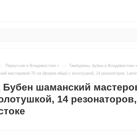
—
—
Перкуссия в Владивостоке
Тамбурины, бубны в Владивостоке
ий мастеровой 70 см (форма яйца) с колотушкой, 14 резонаторов, Lami
 Бубен шаманский мастеров
колотушкой, 14 резонаторов
стоке