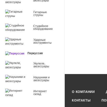
Диаметр - 70 см, кож
аксессуары
Ширина обечайки - 1
Форма ручки: дерево
Гитарные
струны
Студийное
оборудование
Ударные
инструменты
Перкуссия
Укулеле,
аксессуары
Наушники и
аксессуары
Интернет
О КОМПАНИИ
склад
КОНТАКТЫ
ПО