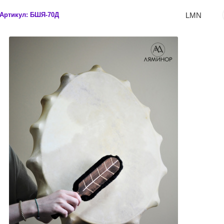
LMN
Артикул:
БШЯ-70Д