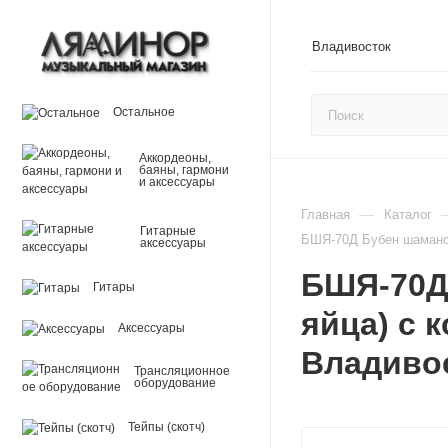
Владивосток
Остальное
Аккордеоны,
баяны, гармони
и аксессуары
—
Главная
Каталог
Гитарные
БШЯ-70Д Бубен шаманск
аксессуары
БШЯ-70Д
Гитары
яйца) с 
Аксессуары
Владиво
Трансляционное
оборудование
Тейпы (скотч)