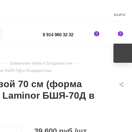
ВОЙТИ
0
0
8 914 960 32 32
—
—
Шаманские бубны в Владивостоке
nor БШЯ-70Д в Владивостоке
ой 70 см (форма
, Laminor БШЯ-70Д в
39 600
руб.
/шт