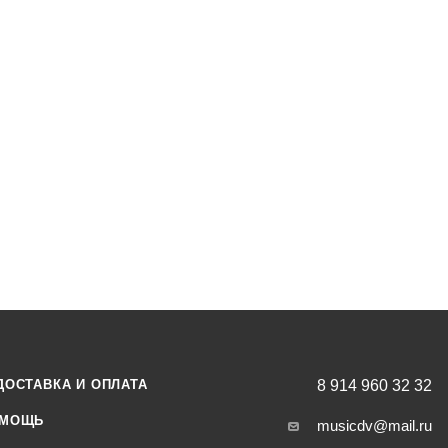
а козла
0,5см, береза
ДОСТАВКА И ОПЛАТА
8 914 960 32 32
МОЩЬ
musicdv@mail.ru