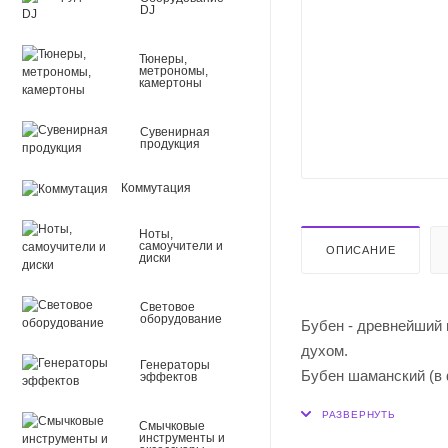
DJ
Тюнеры,
метрономы,
камертоны
Сувенирная
продукция
Коммутация
Ноты,
самоучители и
ОПИСАНИЕ
диски
Световое
оборудование
Бубен - древнейший 
духом.
Генераторы
Бубен шаманский (в 
эффектов
Имеет 14 резонатора
98 ,6ГЦ (G)
Смычковые
инструменты и