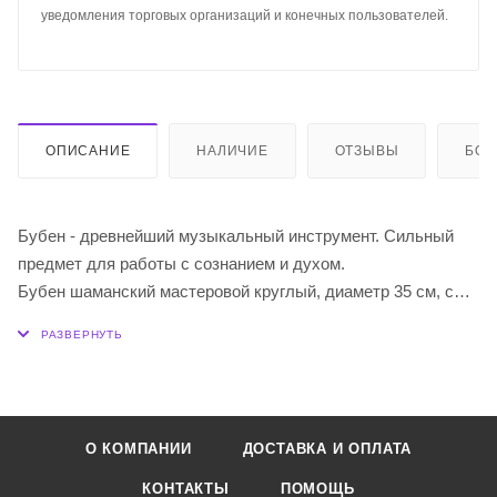
уведомления торговых организаций и конечных пользователей.
ОПИСАНИЕ
НАЛИЧИЕ
ОТЗЫВЫ
БО
Бубен - древнейший музыкальный инструмент. Сильный
предмет для работы с сознанием и духом.
Бубен шаманский мастеровой круглый, диаметр 35 см, с
колотушкой.
123ГЦ (B)
Диаметр - 35 см, кожа козла
Ширина обечайки - 6 см, береза
Форма ручки: дерево
О КОМПАНИИ
ДОСТАВКА И ОПЛАТА
КОНТАКТЫ
ПОМОЩЬ