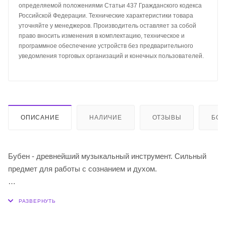
определяемой положениями Статьи 437 Гражданского кодекса
Российской Федерации. Технические характеристики товара
уточняйте у менеджеров. Производитель оставляет за собой
право вносить изменения в комплектацию, техническое и
программное обеспечение устройств без предварительного
уведомления торговых организаций и конечных пользователей.
ОПИСАНИЕ
НАЛИЧИЕ
ОТЗЫВЫ
БО
Бубен - древнейший музыкальный инструмент. Сильный
предмет для работы с сознанием и духом.
Бубен шаманский мастеровой круглый, диаметр 55 см, с
колотушкой.
Имеет 14 резонатора