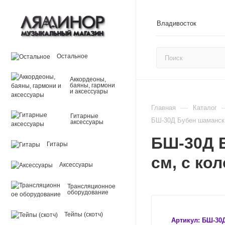
Владивосток
Остальное
Аккордеоны,
баяны, гармони
и аксессуары
—
Главная
Каталог
Гитарные
БШ-30Д Бубен шамански
аксессуары
БШ-30Д Б
Гитары
см, с ко
Аксессуары
Трансляционное
оборудование
Тейпы (скотч)
Артикул:
БШ-30