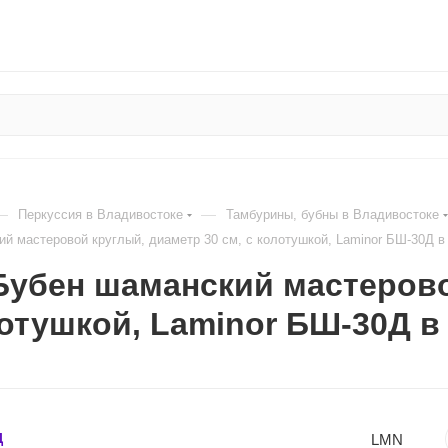
—
—
Перкуссия в Владивостоке
Тамбурины, бубны в Владивостоке
й мастеровой круглый, диаметр 30 см, с колотушкой, Laminor БШ-30Д в
убен шаманский мастерово
лотушкой, Laminor БШ-30Д 
LMN
Д