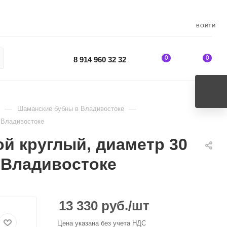
ВОЙТИ
0
0
8 914 960 32 32
—
—
Шаманские бубны в Владивостоке
 Владивостоке
й круглый, диаметр 30
в Владивостоке
13 330
руб.
/шт
Цена указана без учета НДС