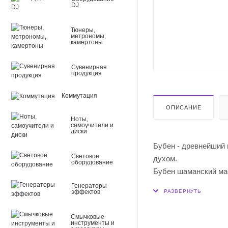
DJ
Тюнеры,
метрономы,
камертоны
Сувенирная
продукция
Коммутация
ОПИСАНИЕ
Ноты,
самоучители и
диски
Бубен - древнейший 
Световое
духом.
оборудование
Бубен шаманский мас
210ГЦ (G#)
Генераторы
эффектов
Диаметр - 30 см, кож
Ширина обечайки - 5
Смычковые
Форма ручки: дерево
инструменты и