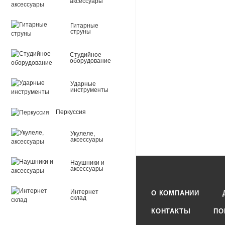
аксессуары
Драйверы: для Windo
драйверов.
Гитарные
струны
Конвертер: высококач
Подсветка: светодио
Студийное
оборудование
АЧХ: очень сбаланси
Капсюль: конденсат
Ударные
Диаграмма направлен
инструменты
Чувствительность: 36
Максимальный уровен
Перкуссия
Частотный диапазон:
Укулеле,
Цвет: никель.
аксессуары
В комплекте:
Наушники и
аксессуары
микрофон MCU-01;
USB кабель 3 метра;
Интернет
О КОМПАНИИ
склад
мягкий чехол
КОНТАКТЫ
ПО