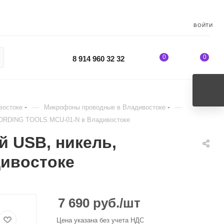
ВОЙТИ
0
0
8 914 960 32 32
—
—
востоке
Микрофоны проводные в Владивостоке
CORDING TOOLS MCU-01-N в Владивостоке
 USB, никель,
ивостоке
7 690
руб.
/шт
Цена указана без учета НДС