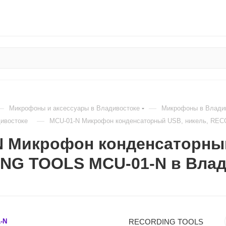
—
—
Микрофоны и аксессуары в Владивостоке
Микрофоны в Влади
—
ивостоке
MCU-01-N Микрофон конденсаторный USB, никель, RE
N Микрофон конденсаторный
NG TOOLS MCU-01-N в Влад
RECORDING TOOLS
-N