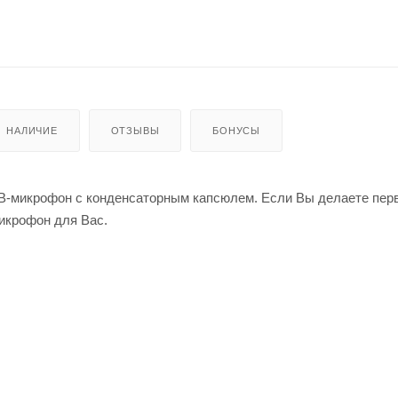
НАЛИЧИЕ
ОТЗЫВЫ
БОНУСЫ
-микрофон с конденсаторным капсюлем. Если Вы делаете перв
микрофон для Вас.
ие звуковые карты или микшеры, потому что вы получите USB-
 преобразователем, то есть звуковые сигналы оцифровываются 
ляются через USB-кабель на ПК. Прямое подключение к любому
ртом. Предназначен для Windows XP, Vista, 7 или Mac OS X, ни
веров не требуется.
е подключение к любому компьютеру с USB портом.