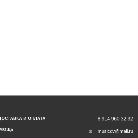
ws XP, Vista, 7, 10 или Mac OS X не нужно никаких дополнитель
ественный A / D конвертер - 16 бит / 48 кГц.
дная подсветка.
рованная, почти линейная АЧХ.
орный капсюль с большой мембраной.
ности: кардиоида.
 мВ/Па ( на частоте 1 кГц).
ь звукового давления при 0,5% THD на 1000 Гц: 135 дБ.
 30-20000Гц.
ДОСТАВКА И ОПЛАТА
8 914 960 32 32
МОЩЬ
musicdv@mail.ru