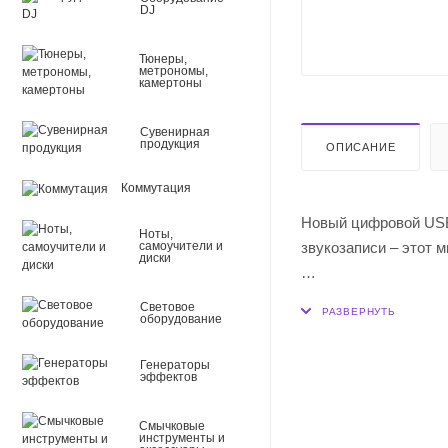
DJ
Тюнеры,
метрономы,
камертоны
Сувенирная
продукция
ОПИСАНИЕ
Коммутация
Новый цифровой USB
Ноты,
звукозаписи – этот 
самоучители и
диски
Вам не нужны дорог
Световое
оборудование
со встроенным A / D
микрофоне и отправ
Генераторы
компьютеру с USB-по
эффектов
дополнительных драй
Смычковые
инструменты и
Подключение: прямо