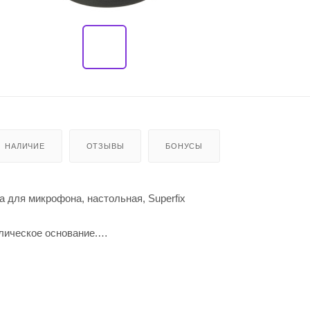
НАЛИЧИЕ
ОТЗЫВЫ
БОНУСЫ
для микрофона, настольная, Superfix
лическое основание.
усиная шея".
S/REACH/PROP 65.
й.