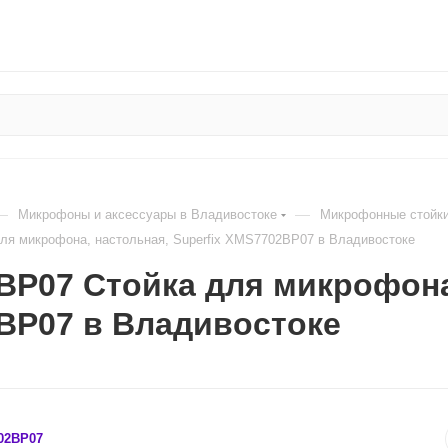
—
—
Микрофоны и аксессуары в Владивостоке
Микрофонные стойки
я микрофона, настольная, Superfix XMS7702BP07 в Владивостоке
P07 Стойка для микрофона,
BP07 в Владивостоке
02BP07