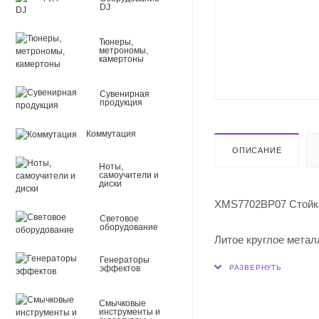
DJ
Тюнеры,
метрономы,
камертоны
Сувенирная
продукция
Коммутация
ОПИСАНИЕ
Ноты,
самоучители и
диски
XMS7702BP07 Стойка 
Световое
оборудование
Литое круглое метал
Гибкий держатель "г
Генераторы
эффектов
Сертификация: RoH
Цвет: черный матовы
Смычковые
Высота: 33 см.
инструменты и