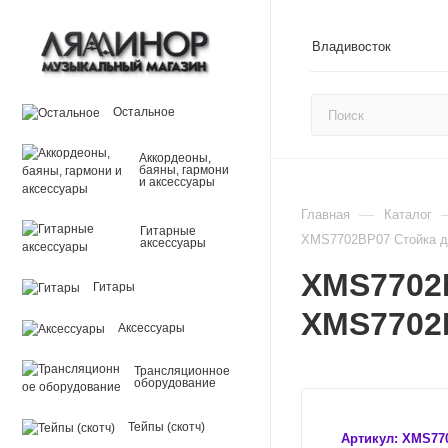
Владивосток
Остальное
Аккордеоны,
баяны, гармони
и аксессуары
—
Главная
Каталог
Гитарные
XMS7702BP07 Стойка дл
аксессуары
XMS7702B
Гитары
XMS7702
Аксессуары
Трансляционное
оборудование
Тейпы (скотч)
Артикул:
XMS77