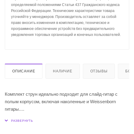
определяемой положениями Статьи 437 Гражданского кодекса
Российской Федерации. Технические характеристики товара
уточняйте у менеджеров. Производитель оставляет за собой
право вносить изменения в комплектацию, техническое и
программное обеспечение устройств без предварительного
уведомления торговых организаций и конечных пользователей.
ОПИСАНИЕ
НАЛИЧИЕ
ОТЗЫВЫ
БО
Комплект струн идеально подходит для слайд-гитар с
полым корпусом, включая наколенные и Weissenborn
гитары.
Оплетка струн изготовлена из эксклюзивного сплава
бронзы и олова, который обеспечивает более яркое
звучание и длительный срок службы.