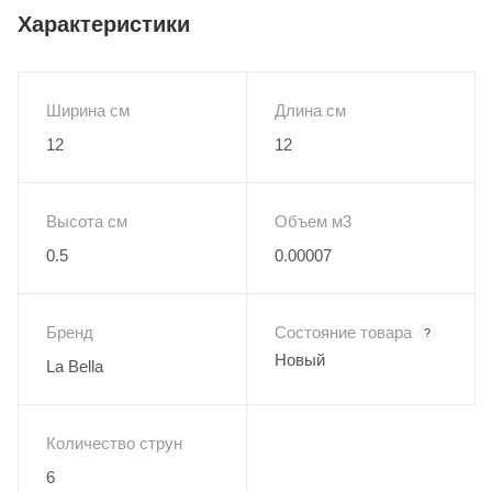
Характеристики
Более яркое звучание и более длительный срок службы,
чем у любых других струн из фосфорной бронзы.
Толщины струн: .015, .018, .024W, .039, .047, .058
Ширина см
Длина см
Изготовлены в США.
12
12
Упакованы в пакеты MAP (Модифицированная
атмосферная упаковка), предотвращающие потускнение и
коррозию.
Высота см
Объем м3
0.5
0.00007
Бренд
Состояние товара
?
Новый
La Bella
Количество струн
6