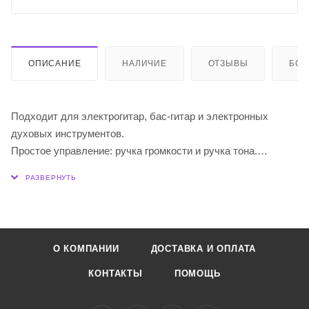
ОПИСАНИЕ
НАЛИЧИЕ
ОТЗЫВЫ
БО
Подходит для электрогитар, бас-гитар и электронных
духовых инструментов.
Простое управление: ручка громкости и ручка тона.
Встроенная литиевая батарея 3,7 В/1500 мАч.
Выходная мощность: 5 Вт.
Bluetooth подключение.
Сопротивление динамика: 4 Ом.
О КОМПАНИИ
ДОСТАВКА И ОПЛАТА
КОНТАКТЫ
ПОМОЩЬ