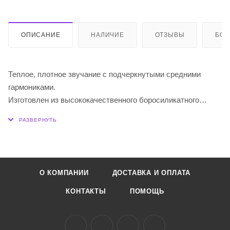
ОПИСАНИЕ
НАЛИЧИЕ
ОТЗЫВЫ
БО
Теплое, плотное звучание с подчеркнутыми средними
гармониками.
Изготовлен из высококачественного боросиликатного
стекла.
Термообработка для создания безупречной трубки.
Стеклянные слайды Dunlop обладают теплым плотным
тоном, подчеркивающим средние гармоники вашего
О КОМПАНИИ
ДОСТАВКА И ОПЛАТА
звучания. Изготовлен из боросиликатного стекла высокого
качества, термообработка позволяет создать безупречную
КОНТАКТЫ
ПОМОЩЬ
трубку.
Обычная толщина стенок.